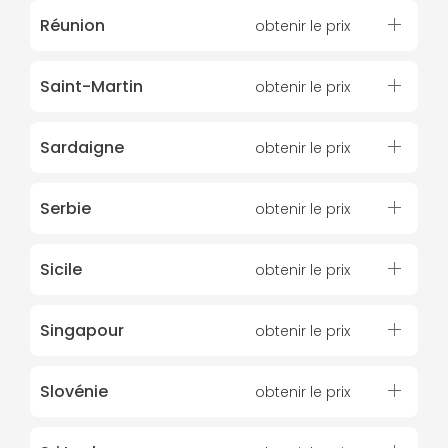
Réunion
obtenir le prix
Saint-Martin
obtenir le prix
Sardaigne
obtenir le prix
Serbie
obtenir le prix
Sicile
obtenir le prix
Singapour
obtenir le prix
Slovénie
obtenir le prix