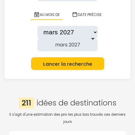
AU MOIS DE
DATE PRÉCISE
mars 2027
Lancer la recherche
211
idées de destinations
Il s'agit d'une estimation des prix les plus bas trouvés ces derniers
jours