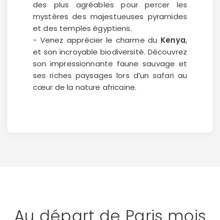
des plus agréables pour percer les
mystères des majestueuses pyramides
et des temples égyptiens.
- Venez apprécier le charme du
Kenya
,
et son incroyable biodiversité. Découvrez
son impressionnante faune sauvage et
ses riches paysages lors d’un safari au
cœur de la nature africaine.
Au départ de Paris mois