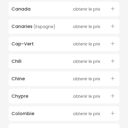
Canada
obtenir le prix
Canaries
(Espagne)
obtenir le prix
Cap-Vert
obtenir le prix
Chili
obtenir le prix
Chine
obtenir le prix
Chypre
obtenir le prix
Colombie
obtenir le prix