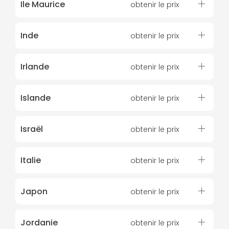
Ile Maurice
obtenir le prix
Inde
obtenir le prix
Irlande
obtenir le prix
Islande
obtenir le prix
Israël
obtenir le prix
Italie
obtenir le prix
Japon
obtenir le prix
Jordanie
obtenir le prix