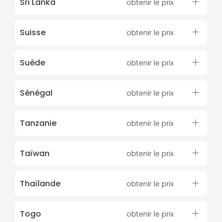
Sri Lanka
obtenir le prix
Suisse
obtenir le prix
Suède
obtenir le prix
Sénégal
obtenir le prix
Tanzanie
obtenir le prix
Taïwan
obtenir le prix
Thaïlande
obtenir le prix
Togo
obtenir le prix