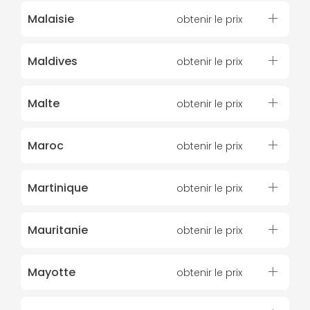
Malaisie
obtenir le prix
Maldives
obtenir le prix
Malte
obtenir le prix
Continuer avec Apple
ou connectez-vous par mail
Maroc
obtenir le prix
Martinique
obtenir le prix
Mauritanie
obtenir le prix
Politique de
confidentialité.
Mayotte
obtenir le prix