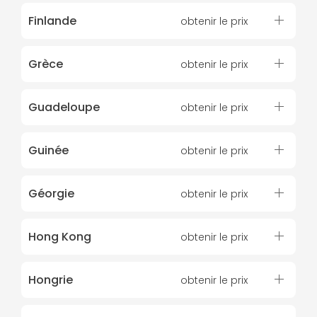
Finlande
obtenir le prix
Grèce
obtenir le prix
Guadeloupe
obtenir le prix
Guinée
obtenir le prix
Géorgie
obtenir le prix
Hong Kong
obtenir le prix
Hongrie
obtenir le prix