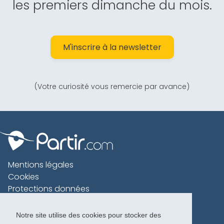
les premiers dimanche du mois.
M'inscrire à la newsletter
(Votre curiosité vous remercie par avance)
Mentions légales
Cookies
Protections données
Contact
Charte voyageur
Notre site utilise des cookies pour stocker des