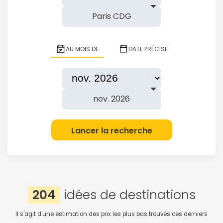
Paris CDG
AU MOIS DE
DATE PRÉCISE
nov. 2026
Lancer la recherche
204
idées de destinations
Il s'agit d'une estimation des prix les plus bas trouvés ces derniers