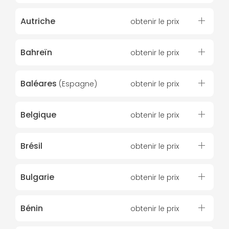
Autriche
obtenir le prix
Bahreïn
obtenir le prix
Baléares
(Espagne)
obtenir le prix
Belgique
obtenir le prix
Brésil
obtenir le prix
Bulgarie
obtenir le prix
Bénin
obtenir le prix