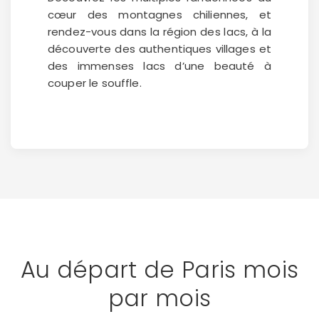
cœur des montagnes chiliennes, et
rendez-vous dans la région des lacs, à la
découverte des authentiques villages et
des immenses lacs d’une beauté à
couper le souffle.
Au départ de Paris mois
par mois