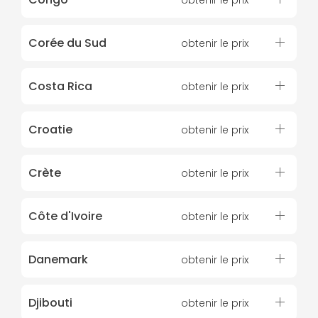
obtenir le prix
Corée du Sud
obtenir le prix
Costa Rica
obtenir le prix
Croatie
obtenir le prix
Crète
obtenir le prix
Côte d'Ivoire
obtenir le prix
Danemark
obtenir le prix
Djibouti
obtenir le prix