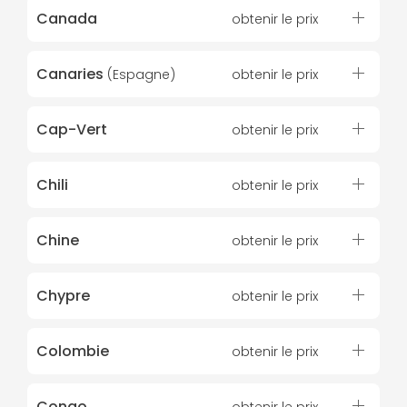
Canada
obtenir le prix
Canaries
(Espagne)
obtenir le prix
Cap-Vert
obtenir le prix
Chili
obtenir le prix
Chine
obtenir le prix
Chypre
obtenir le prix
Colombie
obtenir le prix
Congo