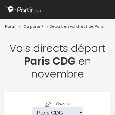
Fermer
Partir
Où partir ?
Départ en vol direct de Paris
📍 Destinations populaires
Vols directs départ
Paris CDG
en
☀️ Où partir par mois
novembre
Janvier
Février
Mars
Avril
Mai
Juin
✨ Envies populaires
Juillet
Août
Septembre
Octobre
Novembre
Décembre
DÉPART DE