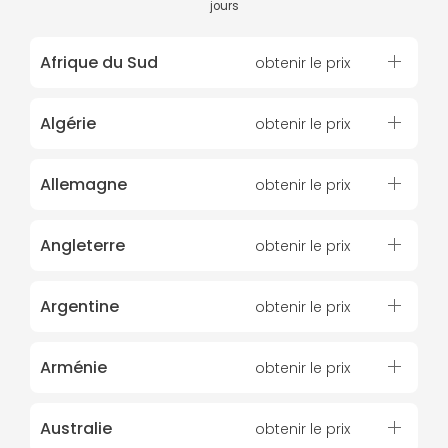
jours
Afrique du Sud
obtenir le prix
Algérie
obtenir le prix
Allemagne
obtenir le prix
Angleterre
obtenir le prix
Argentine
obtenir le prix
Arménie
obtenir le prix
Australie
obtenir le prix