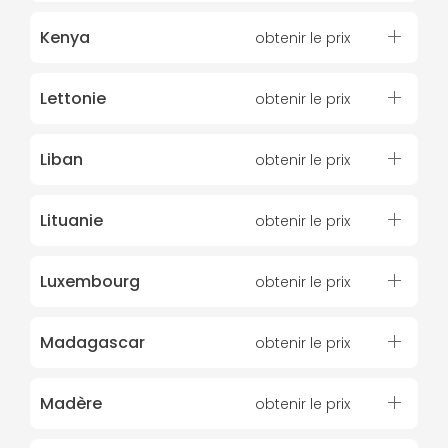
Kenya
obtenir le prix
Lettonie
obtenir le prix
Liban
obtenir le prix
Lituanie
obtenir le prix
Luxembourg
obtenir le prix
Madagascar
obtenir le prix
Madère
obtenir le prix