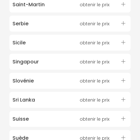
Saint-Martin
obtenir le prix
Serbie
obtenir le prix
Sicile
obtenir le prix
Singapour
obtenir le prix
Slovénie
obtenir le prix
Sri Lanka
obtenir le prix
Suisse
obtenir le prix
Suède
obtenir le prix