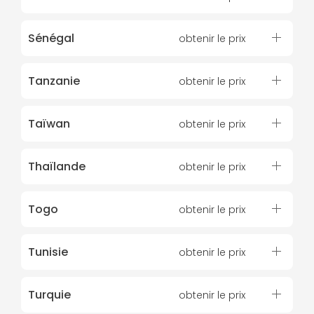
Sénégal
obtenir le prix
Tanzanie
obtenir le prix
Taïwan
obtenir le prix
Thaïlande
obtenir le prix
Togo
obtenir le prix
Tunisie
obtenir le prix
Turquie
obtenir le prix