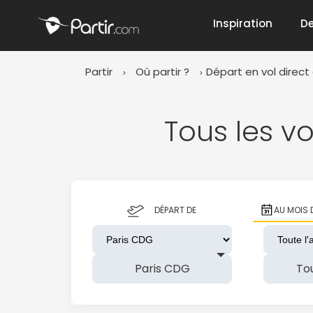
Inspiration
De
Partir
Où partir ?
Départ en vol direct 
📍 Destinati
Tous les v
☀️ Où partir 
DÉPART DE
AU MOIS 
Janvier
✨ Envies pop
Octobre
Paris CDG
To