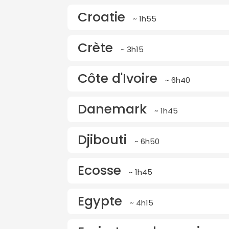
Croatie
~ 1h55
Crète
~ 3h15
Côte d'Ivoire
~ 6h40
Danemark
~ 1h45
Djibouti
~ 6h50
Ecosse
~ 1h45
Egypte
~ 4h15