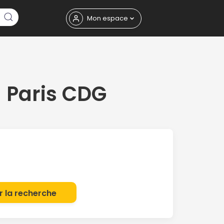
Fermer
Mon espace
e
Paris CDG
eptembre
r la recherche