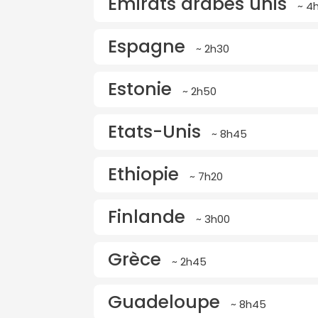
Emirats arabes unis
~ 4
Espagne
~ 2h30
Estonie
~ 2h50
Etats-Unis
~ 8h45
Ethiopie
~ 7h20
Finlande
~ 3h00
Grèce
~ 2h45
Guadeloupe
~ 8h45