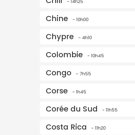
Chili
~ 14h25
Chine
~ 10h00
Chypre
~ 4h10
Colombie
~ 10h45
Congo
~ 7h55
Corse
~ 1h45
Corée du Sud
~ 11h55
Costa Rica
~ 11h20