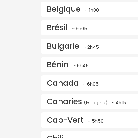
Belgique
~ 1h00
Brésil
~ 9h05
Bulgarie
~ 2h45
Bénin
~ 6h45
Canada
~ 6h05
Canaries
~ 4h15
(Espagne)
Cap-Vert
~ 5h50