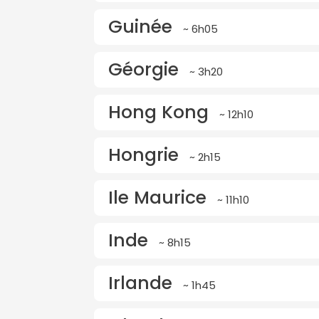
Guinée
~ 6h05
Géorgie
~ 3h20
Hong Kong
~ 12h10
Hongrie
~ 2h15
Ile Maurice
~ 11h10
Inde
~ 8h15
Irlande
~ 1h45