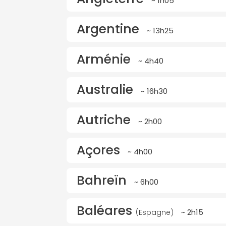
~ 1h05
Argentine
~ 13h25
Arménie
~ 4h40
Australie
~ 16h30
Autriche
~ 2h00
Açores
~ 4h00
Bahreïn
~ 6h00
Baléares
~ 2h15
(Espagne)