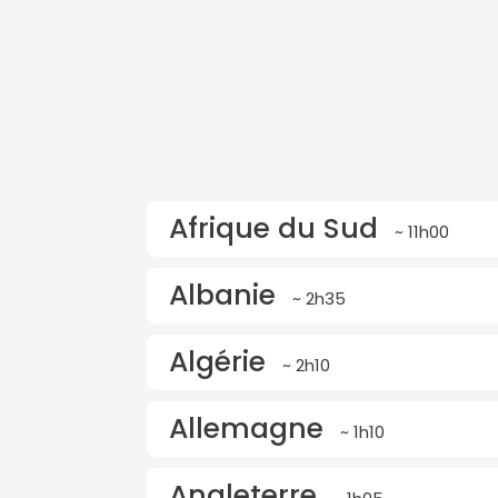
Afrique du Sud
~ 11h00
Albanie
~ 2h35
Algérie
~ 2h10
Allemagne
~ 1h10
Angleterre