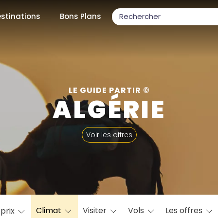
stinations
Bons Plans
ons populaires
LE GUIDE PARTIR ©
ALGÉRIE
par mois
Voir les offres
Février
Mars
Avril
Mai
Juin
Juillet
Août
S
ulaires
Novembre
Décembre
Climat
Visiter
Vols
Les offres
 prix