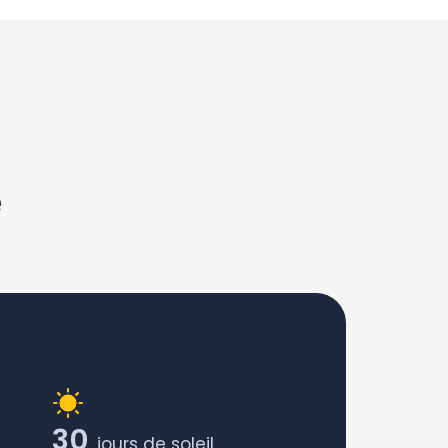
e
30
jours de soleil