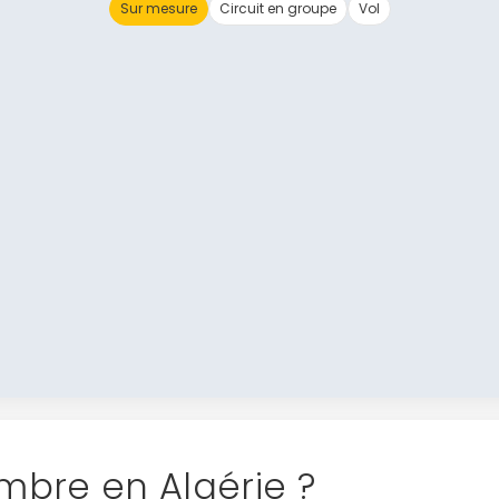
Sur mesure
Circuit en groupe
Vol
mbre en Algérie ?