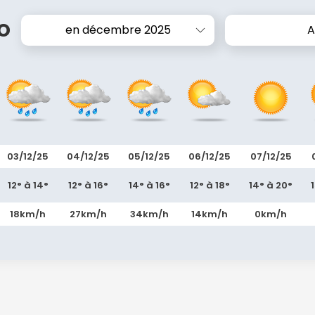
o
en décembre 2025
A
03/12/25
04/12/25
05/12/25
06/12/25
07/12/25
12° à 14°
12° à 16°
14° à 16°
12° à 18°
14° à 20°
18km/h
27km/h
34km/h
14km/h
0km/h