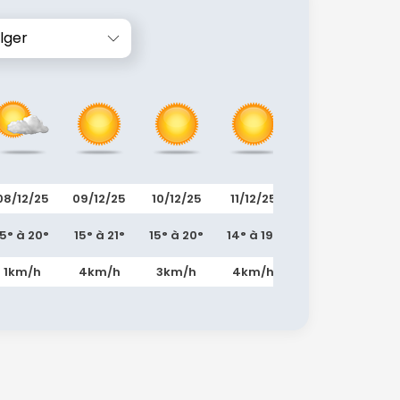
lger
08/12/25
09/12/25
10/12/25
11/12/25
12/12/25
13/
15° à 20°
15° à 21°
15° à 20°
14° à 19°
13° à 18°
13° 
1km/h
4km/h
3km/h
4km/h
2km/h
5k