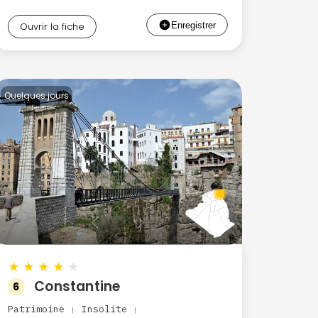
Ouvrir la fiche
Quelques jours
★
★
★
★
★
Constantine
6
Patrimoine
Insolite
|
|