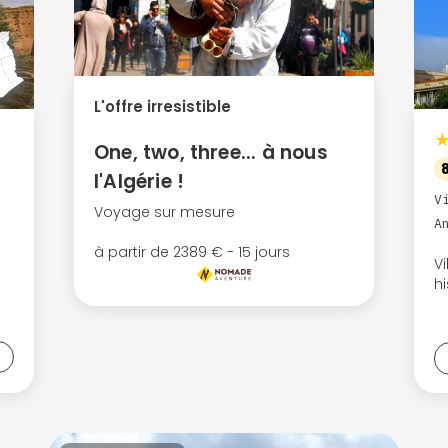
L'offre irresistible
One, two, three... à nous
l'Algérie !
V
Voyage sur mesure
A
à partir de 2389 € - 15 jours
V
h