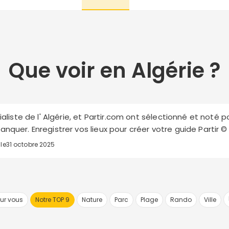
Que voir en Algérie ?
cialiste de l' Algérie, et Partir.com ont sélectionné et noté p
nquer. Enregistrer vos lieux pour créer votre guide Partir ©
 le
31 octobre 2025
ur vous
Notre TOP 9
Nature
Parc
Plage
Rando
Ville