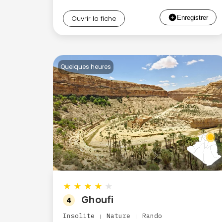
Ouvrir la fiche
Quelques heures
★
★
★
★
★
Ghoufi
4
Insolite
Nature
Rando
|
|