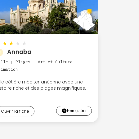
★
★
★
★
★
Annaba
8
ille
Plages
Art et Culture
|
|
|
nimation
ille côtière méditerranéenne avec une
istoire riche et des plages magnifiques.
Ouvrir la fiche