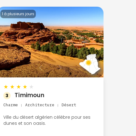
1 à plusieurs jours
★
★
★
★
★
Timimoun
3
Charme
Architecture
Désert
|
|
Ville du désert algérien célèbre pour ses
dunes et son oasis.