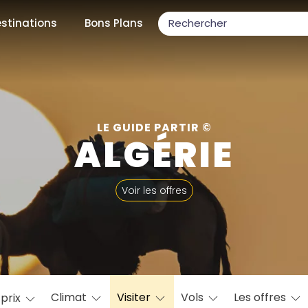
stinations
Bons Plans
ons populaires
LE GUIDE PARTIR ©
ALGÉRIE
par mois
Voir les offres
Février
Mars
Avril
Mai
Juin
Juillet
Août
S
ulaires
Novembre
Décembre
Climat
Visiter
Vols
Les offres
 prix