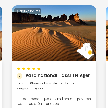
Quelques heures
★
★
★
★
★
Parc national Tassili N'Ajjer
2
Parc
Observation de la faune
|
|
Nature
Rando
|
Plateau désertique aux milliers de gravures
rupestres préhistoriques.