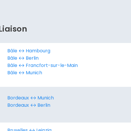
Continuer avec Apple
ou connectez-vous par mail
Liaison
Bâle ↔︎ Hambourg
Politique de confidentialité.
Bâle ↔︎ Berlin
Bâle ↔︎ Francfort-sur-le-Main
Bâle ↔︎ Munich
Bordeaux ↔︎ Munich
Bordeaux ↔︎ Berlin
Bruxelles ↔︎ Leipzig