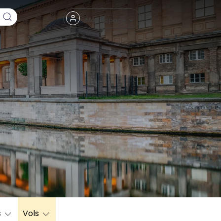
Fermer
Mon espace
eptembre
s
Vols