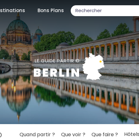
stinations
Bons Plans
ons populaires
LE GUIDE PARTIR ©
BERLIN
par mois
Février
Mars
Avril
Mai
Juin
Juillet
Août
S
ulaires
Novembre
Décembre
Hôtel
Quand partir ?
Que voir ?
Que faire ?