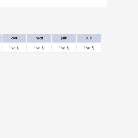
avr
mai
juin
juil
1 vol/j
1 vol/j
1 vol/j
1 vol/j
septembre
2026
Lu
Ma
Me
Je
Ve
Sa
Di
31
1
2
3
4
5
6