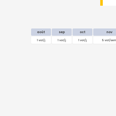
août
sep
oct
nov
1 vol/j
1 vol/j
1 vol/j
5 vol/se