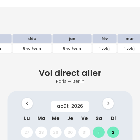
déc
jan
fév
mar
m
5 vol/sem
5 vol/sem
1 vol/j
1 vol/j
Vol direct
aller
Paris ⭢ Berlin
août
2026
Lu
Ma
Me
Je
Ve
Sa
Di
27
28
29
30
31
1
2