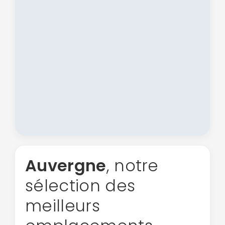
Continuer avec Apple
ou connectez-vous par mail
Auvergne
, notre
sélection des
Politique de
confidentialité.
meilleurs