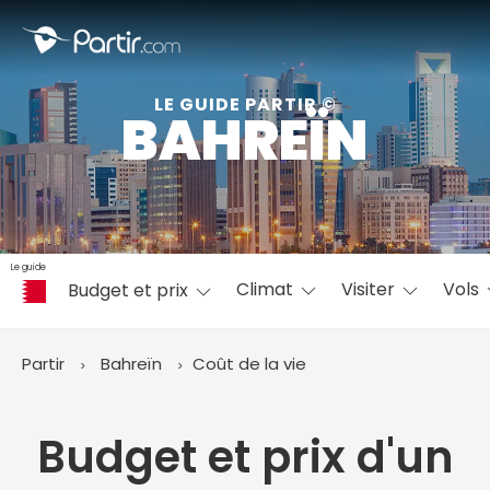
Fermer
LE GUIDE PARTIR ©
BAHREÏN
📍 Destinations populaires
Le guide
Climat
Visiter
Vols
Budget et prix
☀️ Où partir par mois
Janvier
Février
Mars
Avril
Mai
Juin
✨ Envies populaires
Partir
Bahreïn
Coût de la vie
Juillet
Août
Septembre
Octobre
Novembre
Décembre
Budget et prix d'un