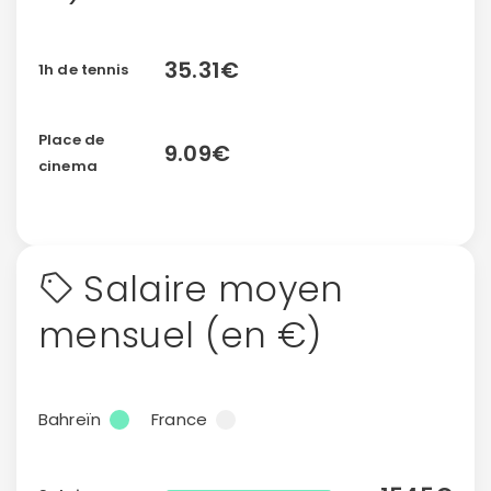
35.31€
1h de tennis
Place de
9.09€
cinema
Salaire moyen
Continuer avec Apple
mensuel (en €)
ou connectez-vous par mail
Bahreïn
France
Politique de