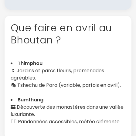
Que faire en avril au
Bhoutan ?
Thimphou
🌷 Jardins et parcs fleuris, promenades
agréables.
🎭 Tshechu de Paro (variable, parfois en avril).
Bumthang
🏰 Découverte des monastères dans une vallée
Continuer avec Apple
luxuriante.
🚶‍♂️ Randonnées accessibles, météo clémente.
ou connectez-vous par mail