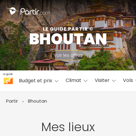
Fermer
LE GUIDE PARTIR ©
BHOUTAN
📍 Destinations populaires
Voir les offres
Le guide
Climat
Visiter
Vols
Budget et prix
☀️ Où partir par mois
Janvier
Février
Mars
Avril
Mai
Juin
✨ Envies populaires
Partir
Bhoutan
Juillet
Août
Septembre
Octobre
Novembre
Décembre
Mes lieux