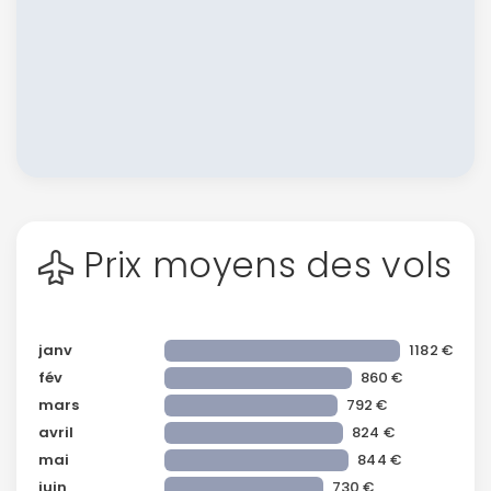
Prix moyens des vols
janv
1182 €
fév
860 €
mars
792 €
avril
824 €
mai
844 €
juin
730 €