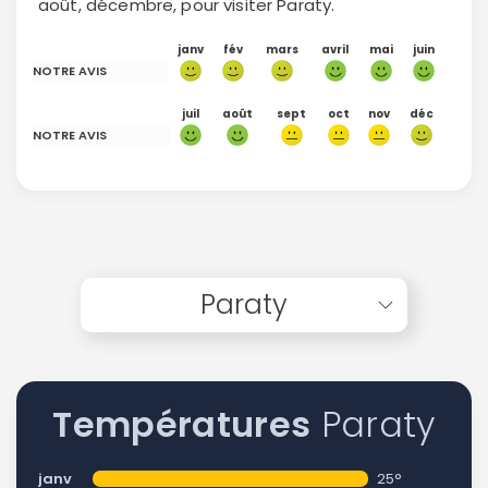
août, décembre, pour visiter Paraty.
janv
fév
mars
avril
mai
juin
NOTRE AVIS
juil
août
sept
oct
nov
déc
NOTRE AVIS
Paraty
Températures
Paraty
janv
25°