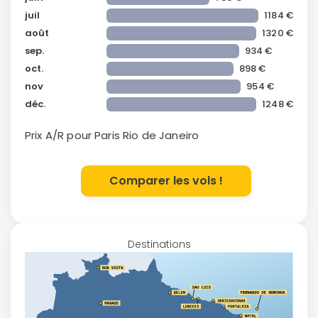
juil
1184 €
août
1320 €
sep.
934 €
oct.
898 €
nov
954 €
déc.
1248 €
Prix A/R pour Paris
Rio de Janeiro
Comparer les vols !
Destinations