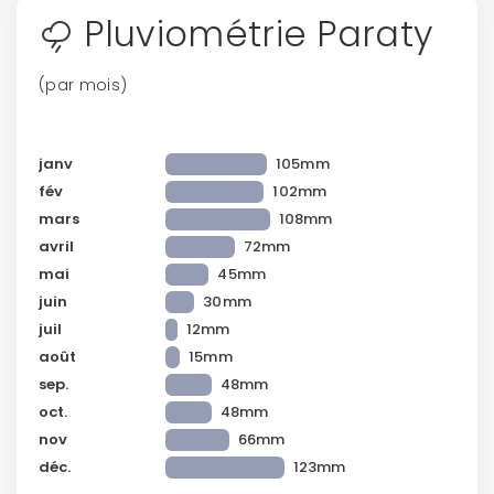
Pluviométrie Paraty
(par mois)
janv
105mm
fév
102mm
mars
108mm
avril
72mm
mai
45mm
juin
30mm
juil
12mm
août
15mm
sep.
48mm
oct.
48mm
nov
66mm
déc.
123mm