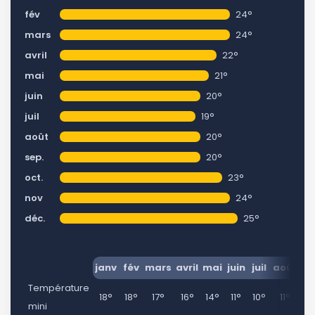
fév
24°
mars
24°
avril
22°
mai
21°
juin
20°
juil
19°
août
20°
sep.
20°
oct.
23°
nov
24°
déc.
25°
janv
fév
mars
avril
mai
juin
juil
août
se
Température
18°
18°
17°
16°
14°
11°
10°
11°
1
mini