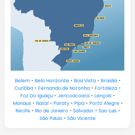
•
•
•
•
Belem
Belo Horizonte
Boa Vista
Brasilia
•
•
•
Curitiba
Fernando de Noronha
Fortaleza
•
•
•
Foz Do Iguaçu
Jericoacoara
Lençois
•
•
•
•
•
Manaus
Natal
Paraty
Pipa
Porto Alegre
•
•
•
•
Recife
Rio de Janeiro
Salvador
Sao Luis
•
São Paulo
São Vicente