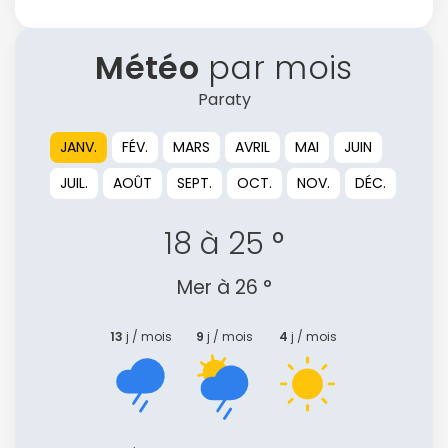
Météo
par mois
Paraty
JANV.
FÉV.
MARS
AVRIL
MAI
JUIN
JUIL.
AOÛT
SEPT.
OCT.
NOV.
DÉC.
18 à 25 °
Mer à 26 °
13
j / mois
9
j / mois
4
j / mois