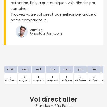
attention, il n’y a que quelques vols directs par
semaine.
Trouvez votre vol direct au meilleur prix grâce à
notre comparateur.
Damien
Fondateur Partir.com
août
sep
oct
nov
déc
jan
fév
m
3
3
3
3
3
3
3
vol/sem
vol/sem
vol/sem
vol/sem
vol/sem
vol/sem
vol/sem
vo
Vol direct
aller
Bruxelles ⭢ São Paulo