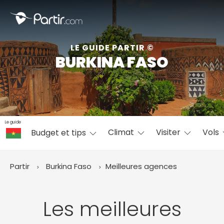
Fermer
LE GUIDE PARTIR ©
BURKINA FASO
📍 Destinations populaires
Le guide
Climat
Visiter
Vols
Budget et tips
☀️ Où partir par mois
Janvier
Février
Mars
Avril
Mai
Juin
✨ Envies populaires
Partir
Burkina Faso
Meilleures agences
Juillet
Août
Septembre
Octobre
Novembre
Décembre
Les meilleures