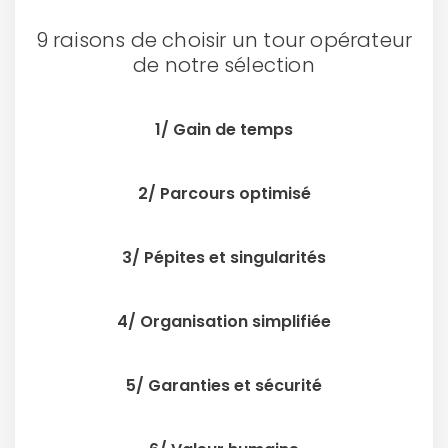
9 raisons de choisir un tour opérateur
de notre sélection
Continuer avec Apple
ou connectez-vous par mail
1/ Gain de temps
2/ Parcours optimisé
Politique de
3/ Pépites et singularités
confidentialité.
4/ Organisation simplifiée
5/ Garanties et sécurité