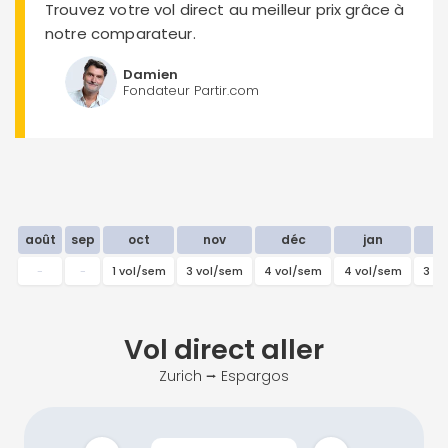
Trouvez votre vol direct au meilleur prix grâce à
notre comparateur.
Damien
Fondateur Partir.com
août
sep
oct
nov
déc
jan
f
-
-
1 vol/sem
3 vol/sem
4 vol/sem
4 vol/sem
3 v
Vol direct
aller
Zurich ⭢ Espargos