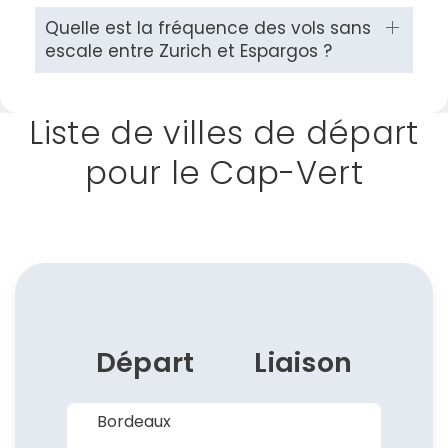
Quelle est la fréquence des vols sans
escale entre Zurich et Espargos ?
Liste de villes de départ
Continuer avec Apple
pour le Cap-Vert
ou connectez-vous par mail
Politique de
confidentialité.
Départ
Liaison
Bordeaux