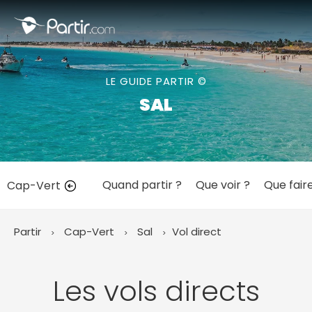
Fermer
LE GUIDE PARTIR ©
📍 Destinations populaires
SAL
Quand partir ?
Que voir ?
Que fair
Cap-Vert
☀️ Où partir par mois
Janvier
Février
Mars
Avril
Mai
Juin
✨ Envies populaires
Partir
Cap-Vert
Sal
Vol direct
Juillet
Août
Septembre
Octobre
Novembre
Décembre
Les vols directs