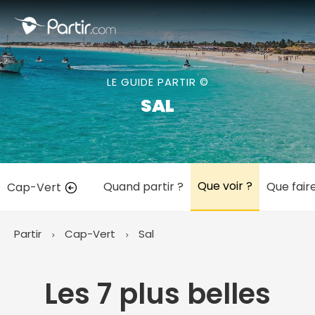
Fermer
LE GUIDE PARTIR ©
📍 Destinations populaires
SAL
Que voir ?
Quand partir ?
Que fair
Cap-Vert
☀️ Où partir par mois
Janvier
Février
Mars
Avril
Mai
Juin
✨ Envies populaires
Partir
Cap-Vert
Sal
Juillet
Août
Septembre
Octobre
Novembre
Décembre
Les 7 plus belles