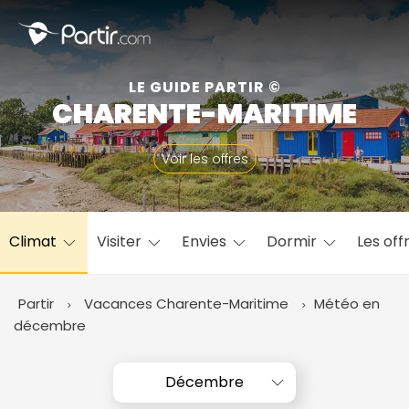
Fermer
LE GUIDE PARTIR ©
CHARENTE-MARITIME
📍 Destinations populaires
Voir les offres
Climat
Visiter
Envies
Dormir
Les off
☀️ Où partir par mois
Janvier
Février
Mars
Avril
Mai
Juin
✨ Envies populaires
Partir
Vacances Charente-Maritime
Météo en
Juillet
Août
Septembre
Octobre
décembre
Novembre
Décembre
Décembre