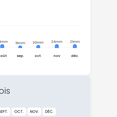
4mm
24mm
21mm
20mm
16mm
août
sep.
oct.
nov
déc.
ois
SEPT.
OCT.
NOV.
DÉC.