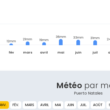
36mm
33mm
31mm
21mm
2
19mm
12mm
fév
mars
avril
mai
juin
juil
Météo
par m
Puerto Natales
ANV.
FÉV.
MARS
AVRIL
MAI
JUIN
JUIL.
AOÛT