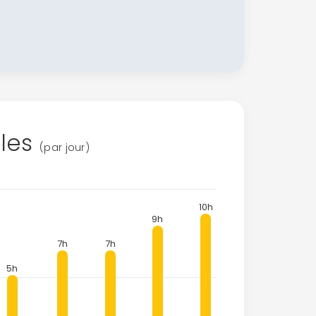
ales
(par jour)
10h
9h
7h
7h
5h