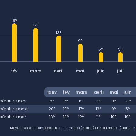
19°
17°
13°
9°
5°
5°
fév
mars
avril
mai
juin
juil
janv
fév
mars
avril
mai
juin
érature mini
8°
7°
6°
3°
0°
-3°
érature maxi
20°
19°
17°
13°
9°
5°
pérature mer
13°
13°
12°
11°
10°
10°
Moyennes des températures minimales (matin) et maximales (après-mid