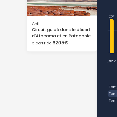
20°
Chili
Circuit guidé dans le désert
d'Atacama et en Patagonie
6205€
à partir de
janv
Temp
Temp
Tem