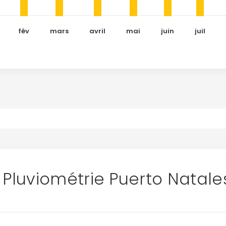
fév
mars
avril
mai
juin
juil
Pluviométrie Puerto Natal