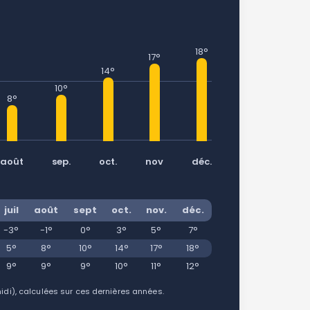
18°
17°
14°
10°
8°
août
sep.
oct.
nov
déc.
juil
août
sept
oct.
nov.
déc.
-3°
-1°
0°
3°
5°
7°
5°
8°
10°
14°
17°
18°
9°
9°
9°
10°
11°
12°
i), calculées sur ces dernières années.