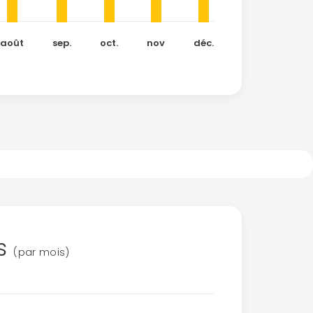
août
sep.
oct.
nov
déc.
es
(par mois)