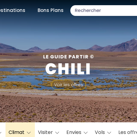
stinations
Bons Plans
ons populaires
LE GUIDE PARTIR ©
CHILI
par mois
Voir les offres
Février
Mars
Avril
Mai
Juin
Juillet
Août
S
ulaires
Novembre
Décembre
Climat
Visiter
Envies
Vols
Les off