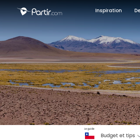
Inspiration
De
📍 Destinati
☀️ Où partir 
Janvier
✨ Envies pop
Octobre
Le guide
Budget et tips