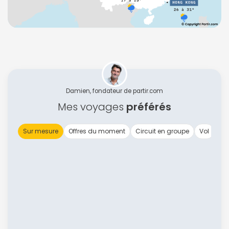
Damien, fondateur de partir.com
Mes voyages
préférés
Sur mesure
Offres du moment
Circuit en groupe
Vol
Ex