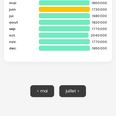
mai
1800000
confidentialité.
juin
1720000
jui.
1680000
aout
1820000
sep.
1770000
oct.
2040000
nov.
1770000
dec.
1650000
< mai
juillet >