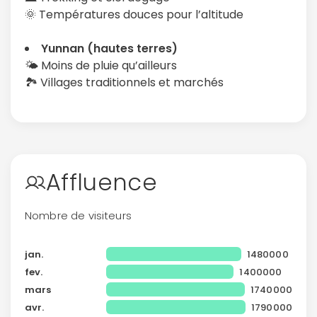
🌞 Températures douces pour l’altitude
Yunnan (hautes terres)
🌤️ Moins de pluie qu’ailleurs
🏞️ Villages traditionnels et marchés
Affluence
Continuer avec Apple
Nombre de visiteurs
ou connectez-vous par mail
jan.
1480000
fev.
1400000
mars
1740000
avr.
1790000
Politique de