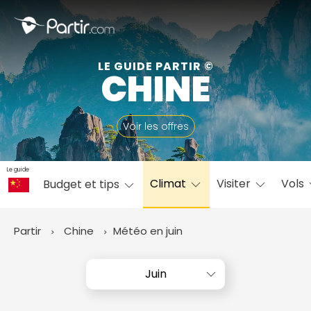
Fermer
LE GUIDE PARTIR ©
CHINE
📍 Destinations populaires
Voir les offres
Le guide
Climat
Visiter
Vols
Budget et tips
☀️ Où partir par mois
Janvier
Février
Mars
Avril
Mai
Juin
✨ Envies populaires
Partir
Chine
Météo en juin
Juillet
Août
Septembre
Octobre
Novembre
Décembre
Juin