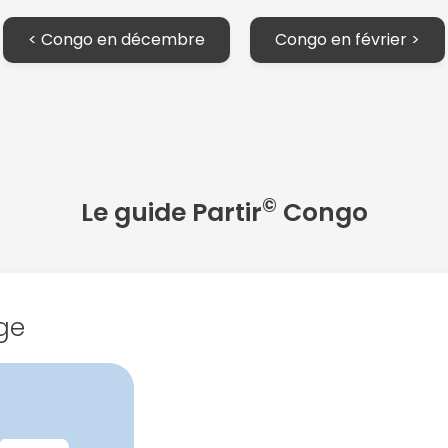
< Congo en décembre
Congo en février >
©
Le guide Partir
Congo
Continuer avec Apple
ou connectez-vous par mail
ge
Politique de confidentialité.