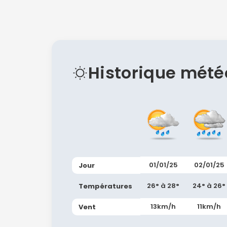
Historique mété
01/01/25
02/01/25
Jour
26° à 28°
24° à 26°
Températures
13km/h
11km/h
Vent