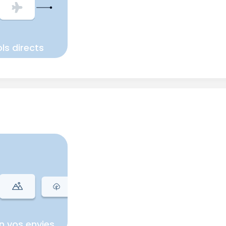
ls directs
n vos envies