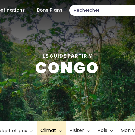
stinations
Bons Plans
ons populaires
LE GUIDE PARTIR ©
CONGO
par mois
Février
Mars
Avril
Mai
Juin
Juillet
Août
S
ulaires
Novembre
Décembre
Climat
Visiter
Vols
Mon 
dget et prix