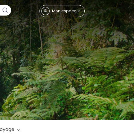
Fermer
Mon espace
eptembre
voyage