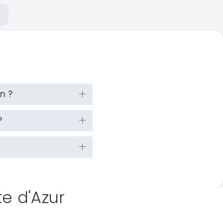
n ?
?
te d'Azur