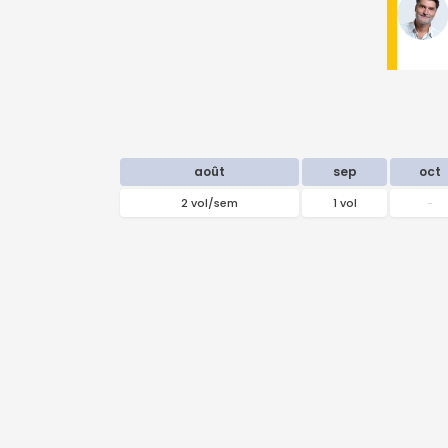
août
sep
oct
2 vol/sem
1 vol
-