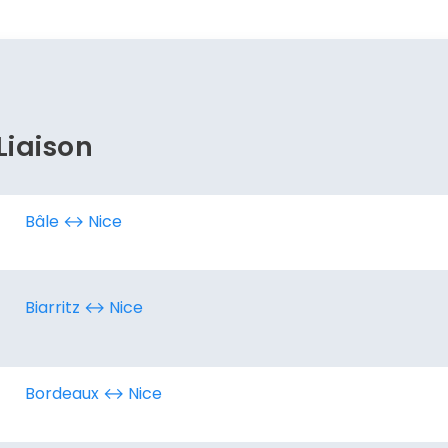
Continuer avec Apple
ou connectez-vous par mail
Liaison
Politique de confidentialité.
Bâle ↔︎ Nice
Biarritz ↔︎ Nice
Bordeaux ↔︎ Nice