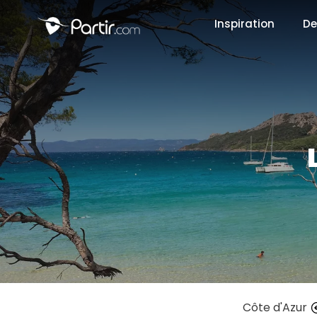
Inspiration
De
📍 Destinati
☀️ Où partir 
Janvier
✨ Envies pop
Octobre
Côte d'Azur