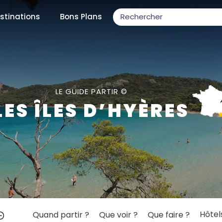
stinations
Bons Plans
ons populaires
LE GUIDE PARTIR ©
LES ÎLES D’HYÈRES
par mois
Février
Mars
Avril
Mai
Juin
Juillet
Août
S
ulaires
Novembre
Décembre
Hôtel
Quand partir ?
Que voir ?
Que faire ?