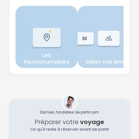
Les
incontournables
Selon vos envies
Continuer avec Apple
Damien, fondateur de partir.com
Préparer votre
voyage
ou connectez-vous par mail
Ce qu'il reste à réserver avant de partir