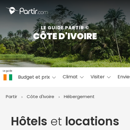
Fermer
LE GUIDE PARTIR ©
CÔTE D'IVOIRE
📍 Destinations populaires
Le guide
Climat
Visiter
Envi
Budget et prix
☀️ Où partir par mois
Janvier
Février
Mars
Avril
Mai
Juin
✨ Envies populaires
Partir
Côte d'Ivoire
Hébergement
Juillet
Août
Septembre
Octobre
Novembre
Décembre
Hôtels
et
locations