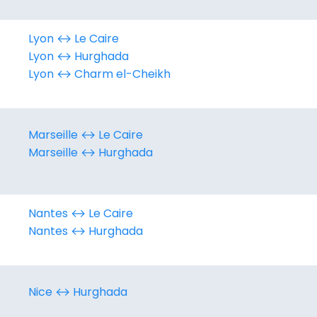
Lyon ↔︎ Le Caire
Lyon ↔︎ Hurghada
Continuer avec Apple
Lyon ↔︎ Charm el-Cheikh
ou connectez-vous par mail
Marseille ↔︎ Le Caire
Marseille ↔︎ Hurghada
Politique de confidentialité.
Nantes ↔︎ Le Caire
Nantes ↔︎ Hurghada
Nice ↔︎ Hurghada