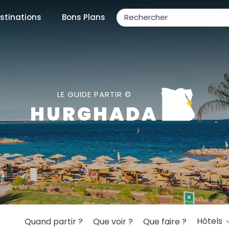
stinations
Bons Plans
ons populaires
LE GUIDE PARTIR ©
HURGHADA
par mois
Février
Mars
Avril
Mai
Juin
Juillet
Août
S
ulaires
Novembre
Décembre
Hôtels
Quand partir ?
Que voir ?
Que faire ?