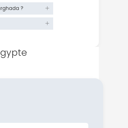
urghada ?
'Egypte