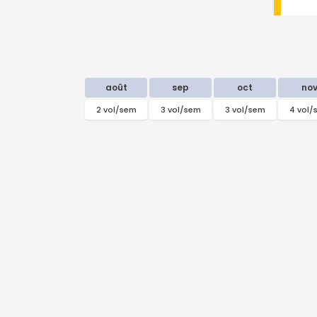
août
sep
oct
no
2 vol/sem
3 vol/sem
3 vol/sem
4 vol/