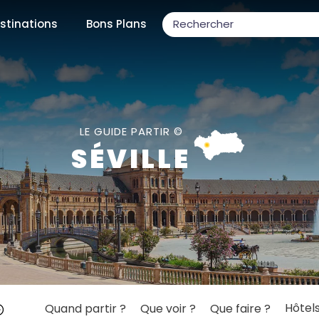
stinations
Bons Plans
ons populaires
LE GUIDE PARTIR ©
SÉVILLE
par mois
Février
Mars
Avril
Mai
Juin
Juillet
Août
S
ulaires
Novembre
Décembre
Hôtel
Quand partir ?
Que voir ?
Que faire ?