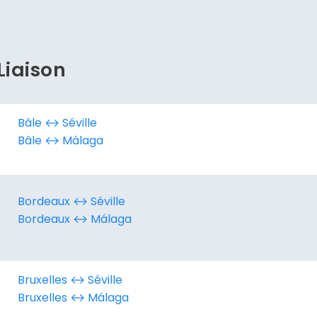
Continuer avec Apple
ou connectez-vous par mail
Liaison
Bâle ↔︎ Séville
Politique de confidentialité.
Bâle ↔︎ Málaga
Bordeaux ↔︎ Séville
Bordeaux ↔︎ Málaga
Bruxelles ↔︎ Séville
Bruxelles ↔︎ Málaga