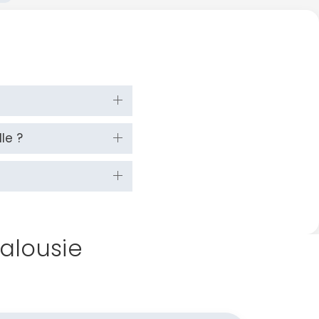
le ?
dalousie