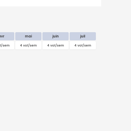
avr
mai
juin
juil
ol/sem
4 vol/sem
4 vol/sem
4 vol/sem
septembre
2026
Lu
Ma
Me
Je
Ve
Sa
Di
31
1
2
3
4
5
6