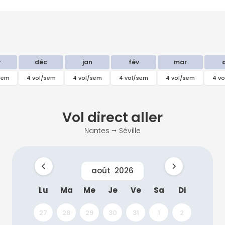
v
déc
jan
fév
mar
sem
4 vol/sem
4 vol/sem
4 vol/sem
4 vol/sem
4 v
Vol direct
aller
Nantes ⭢ Séville
août
2026
Lu
Ma
Me
Je
Ve
Sa
Di
27
28
29
30
31
1
2