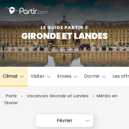
Fermer
LE GUIDE PARTIR ©
GIRONDE ET LANDES
📍 Destinations populaires
Voir les offres
Climat
Visiter
Envies
Dormir
Les off
☀️ Où partir par mois
Janvier
Février
Mars
Avril
Mai
Juin
✨ Envies populaires
Partir
Vacances Gironde et Landes
Météo en
Juillet
Août
Septembre
Octobre
février
Novembre
Décembre
Février