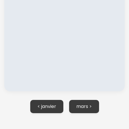
< janvier
mars >