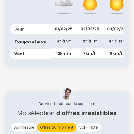
01/02/25
02/02/25
03/02/25
Jour
6° à 9°
2° à 11°
4° à 13°
Températures
12km/h
7km/h
6km/h
Vent
Continuer avec Apple
ou connectez-vous par mail
Damien, fondateur de partir.com
Ma sélection
d'offres irrésistibles
Politique de
Sur mesure
Offres du moment
Vol + Hôtel
confidentialité.