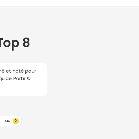
Top 8
nné et noté pour
guide Partir ©
 lieux
0