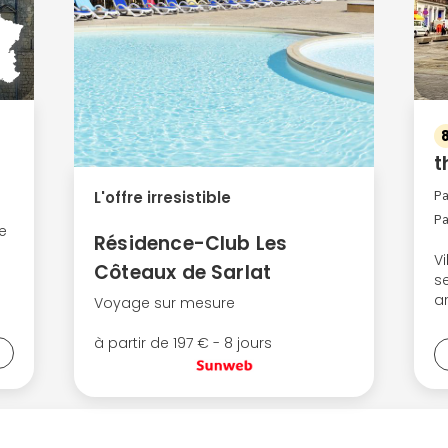
Continuer avec Apple
ou connectez-vous par mail
t
Politique de confidentialité.
L'offre irresistible
P
P
e
Résidence-Club Les
V
Côteaux de Sarlat
s
ar
Voyage sur mesure
à partir de 197 € - 8 jours