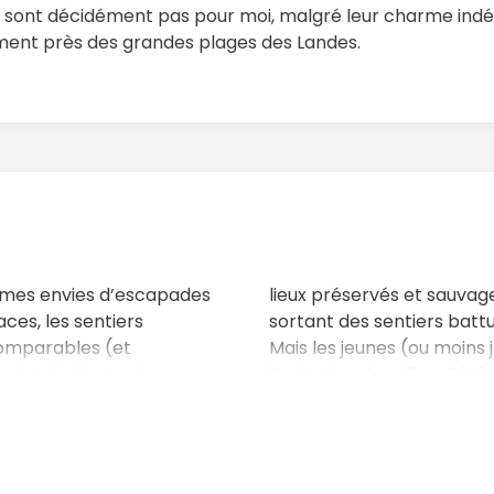
e sont décidément pas pour moi, malgré leur charme indé
nement près des grandes plages des Landes.
, mes envies d’escapades
lieux préservés et sauvage
ces, les sentiers
sortant des sentiers battu
incomparables (et
Mais les jeunes (ou moins 
 vie trépidante des
l’agitation des villes d’é
du shopping et des sorties
destination.
oup moins.
Au-delà de ces nécessités
es, c’est que chacun
l’élégance de la ville de 