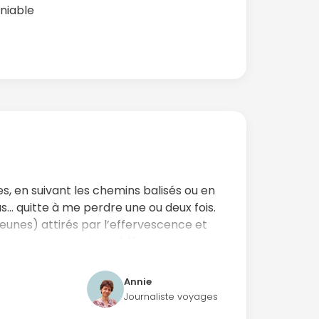
niable
s, en suivant les chemins balisés ou en
s… quitte à me perdre une ou deux fois.
jeunes) attirés par l’effervescence et
té seront tout aussi comblés par cette
Annie
 divergentes, une chose est sûre :
Journaliste voyages
Bordeaux et le prestige du bassin