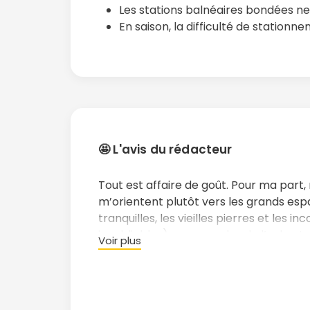
Les stations balnéaires bondées n
En saison, la difficulté de station
🤩 L'avis du rédacteur
Tout est affaire de goût. Pour ma part
m’orientent plutôt vers les grands espa
tranquilles, les vieilles pierres et les 
inoubliables) promenades de l’aube. La
Voir plus
stations balnéaires, des rues animées, 
nocturnes m’attire fatalement beauc
L’avantage de la Gironde et des Land