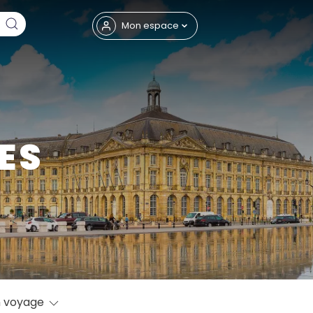
Fermer
Mon espace
ES
eptembre
 voyage