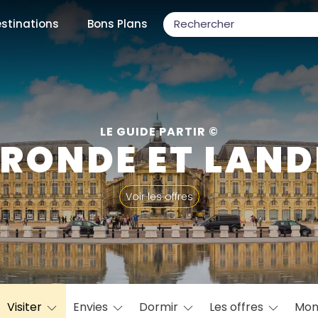
stinations
Bons Plans
ons populaires
LE GUIDE PARTIR ©
IRONDE ET LAND
par mois
Voir les offres
Février
Mars
Avril
Mai
Juin
Juillet
Août
S
ulaires
Novembre
Décembre
Visiter
Envies
Dormir
Les offres
Mon