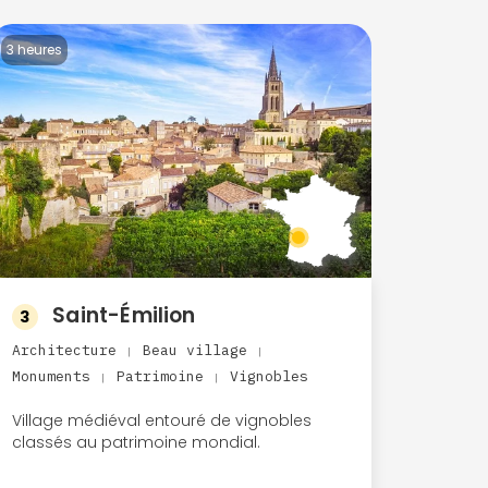
3 heures
Saint-Émilion
3
Architecture
Beau village
|
|
Monuments
Patrimoine
Vignobles
|
|
Village médiéval entouré de vignobles
classés au patrimoine mondial.