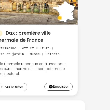
Dax : première ville
8
hermale de France
atrimoine
Art et Culture
|
|
arc et jardin
Musée
Détente
|
|
ille thermale reconnue en France pour
es cures thermales et son patrimoine
chitectural.
Ouvrir la fiche