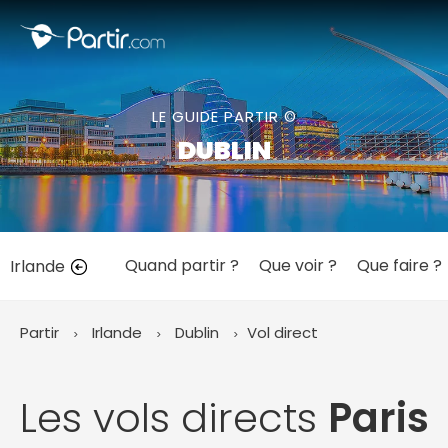
Fermer
LE GUIDE PARTIR ©
📍 Destinations populaires
DUBLIN
Quand partir ?
Que voir ?
Que faire ?
Irlande
☀️ Où partir par mois
Janvier
Février
Mars
Avril
Mai
Juin
✨ Envies populaires
Partir
Irlande
Dublin
Vol direct
Juillet
Août
Septembre
Octobre
Novembre
Décembre
Les vols directs
Paris