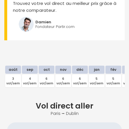
Trouvez votre vol direct au meilleur prix grâce à
notre comparateur.
Damien
Fondateur Partir.com
août
sep
oct
nov
déc
jan
fév
m
3
4
6
6
6
5
5
vol/sem
vol/sem
vol/sem
vol/sem
vol/sem
vol/sem
vol/sem
vo
Vol direct
aller
Paris ⭢ Dublin