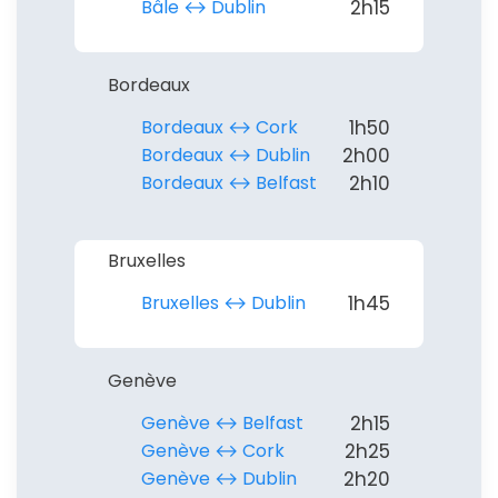
Bâle ↔︎ Dublin
2h15
Continuer avec Apple
Bordeaux
ou connectez-vous par mail
Bordeaux ↔︎ Cork
1h50
Bordeaux ↔︎ Dublin
2h00
Bordeaux ↔︎ Belfast
2h10
Politique de
confidentialité.
Bruxelles
Bruxelles ↔︎ Dublin
1h45
Genève
Genève ↔︎ Belfast
2h15
Genève ↔︎ Cork
2h25
Genève ↔︎ Dublin
2h20