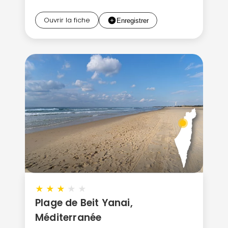
Ouvrir la fiche
★
★
★
★
★
Plage de Beit Yanai,
Méditerranée