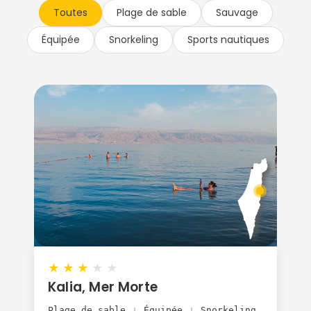
Toutes
Plage de sable
Sauvage
Équipée
Snorkeling
Sports nautiques
★
★
★
★
★
Kalia, Mer Morte
Plage de sable
Équipée
Snorkeling
|
|