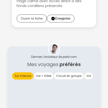
Plage calme avec accès direct à des
fonds coralliens préservés.
Continuer avec Apple
Ouvrir la fiche
ou connectez-vous par mail
Politique de
Damien, fondateur de partir.com
confidentialité.
Mes voyages
préférés
Sur mesure
Vol + Hôtel
Circuit en groupe
Vol