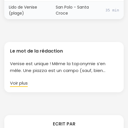
Lido de Venise
San Polo - Santa
35 min
(plage)
Croce
Le mot de la rédaction
Venise est unique ! Même la toponymie s’en
mêle. Une piazza est un campo (sauf, bien
évidemment la Place de Venise, la Piazza San
Voir plus
Marco), une strada ou une via peut être une
calle, une riva, un fondamenta… et un quartier est
un sestiere. On en compte six : d’est en ouest,
Cannaregio, Santa Croce, Dorsoduro (avec la
Giudecca), San Polo, San Marco et Castello. La
ville prend la forme d’un poisson, dont
ECRIT PAR
Cannaregio serait la dorsale et Castello, la