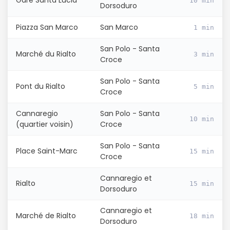
Gare Santa Lucia
10 min
Dorsoduro
Piazza San Marco
San Marco
1 min
San Polo - Santa
Continuer avec Apple
Marché du Rialto
3 min
Croce
ou connectez-vous par mail
San Polo - Santa
Pont du Rialto
5 min
Croce
Cannaregio
San Polo - Santa
10 min
(quartier voisin)
Croce
San Polo - Santa
Politique de
Place Saint-Marc
15 min
confidentialité.
Croce
Cannaregio et
Rialto
15 min
Dorsoduro
Cannaregio et
Marché de Rialto
18 min
Dorsoduro