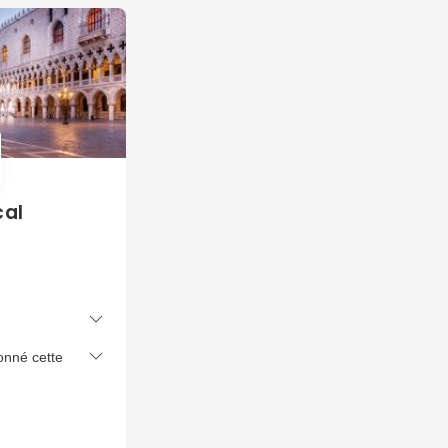
cal
onné cette