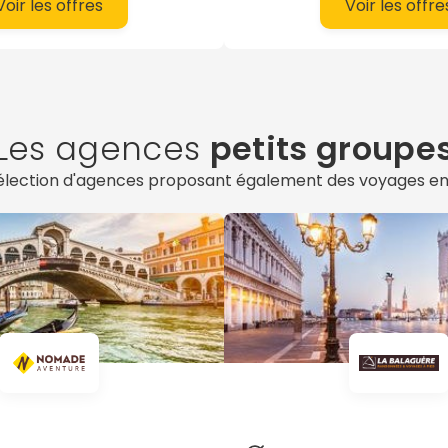
Voir les offres
Voir les offre
t partez à vélo ou à pied,
te des multiples richesses
 naturelles de la Botte.
Les agences
petits groupe
élection d'agences proposant également des voyages e