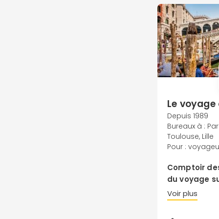
Le voyage
Depuis 1989
Bureaux à : Par
Toulouse, Lille
Pour : voyageu
Comptoir des
du voyage su
Nos conseille
Voir plus
à l'écoute de
construisent u