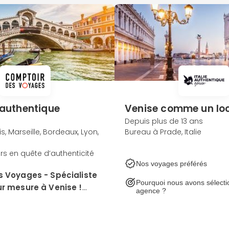
 authentique
Venise comme un lo
Depuis plus de 13 ans
is, Marseille, Bordeaux, Lyon,
Bureau à Prade, Italie
rs en quête d’authenticité
Nos voyages préférés
 Voyages - Spécialiste
Pourquoi nous avons sélecti
r mesure à Venise !
agence ?
rs-spécialistes Venise sont
 vos envies et vous
n voyage à la carte :