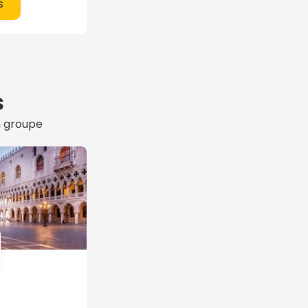
s
s
n groupe