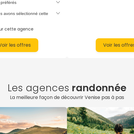
préférés
séjours, itinérants &
 famille, en couple
...
s avons sélectionné cette
otre voyage sur mesure
seiller Venise :
cœur
sur cette agence
an Marco, basilique
San Polo, Dorsoduro,
Voir les offres
Voir les offre
...
écialiste Venise :
01 85 08
Les agences
randonnée
La meilleure façon de découvrir Venise pas à pas