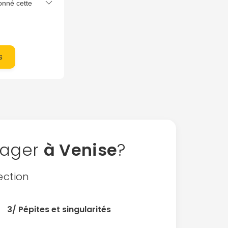
onné cette
s
yager
à Venise
?
ection
3/ Pépites et singularités