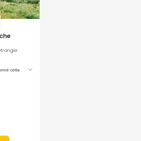
rche
étranger
onné cette