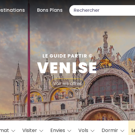
stinations
Bons Plans
ons populaires
LE GUIDE PARTIR ©
VENISE
par mois
Voir les offres
Février
Mars
Avril
Mai
Juin
Juillet
Août
S
ulaires
Novembre
Décembre
imat
Visiter
Envies
Vols
Dormir
L