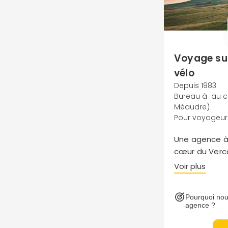
Voyage su
vélo
Depuis 1983
Bureau à au c
Méaudre)
Pour voyageur
Une agence à
cœur du Verco
de passionné
Voir plus
client toute p
conseiller par
Pourquoi nou
voyage sur me
agence ?
Succombez aux
entre mer, mo