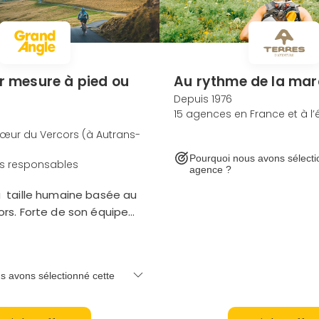
Continuer avec Apple
ou connectez-vous par mail
r mesure à pied ou
Au rythme de la ma
Depuis 1976
15 agences en France et à l’
œur du Vercors (à Autrans-
Politique de confidentialité.
Pourquoi nous avons sélecti
s responsables
agence ?
 taille humaine basée au
rs. Forte de son équipe
s et avec une écoute
articulière, laissez-vous
 nos experts pour un
s avons sélectionné cette
sure qui vous ressemble.
 charmes de l’Italie,
ntagnes, lac et îles