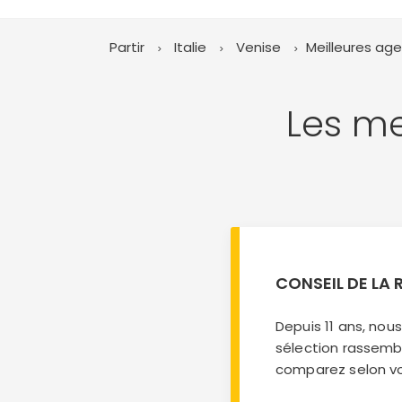
Partir
Italie
Venise
Meilleures ag
Les me
CONSEIL DE LA
Depuis 11 ans, no
sélection rassembl
comparez selon vos