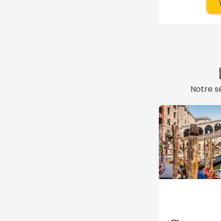
volcaniques, e
à la découver
culturelles et
Notre s