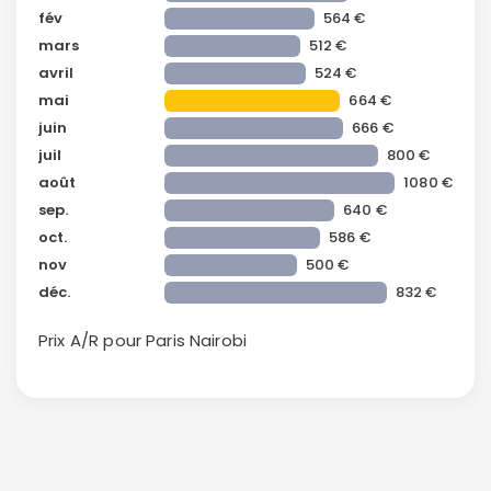
fév
564 €
mars
512 €
avril
524 €
mai
664 €
juin
666 €
juil
800 €
août
1080 €
sep.
640 €
Continuer avec Apple
oct.
586 €
nov
500 €
ou connectez-vous par mail
déc.
832 €
Prix A/R pour Paris
Nairobi
Politique de
confidentialité.