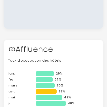
Affluence
Taux d'occupation des hôtels
jan.
29%
fev.
27%
mars
30%
avr.
33%
mai
42%
juin
48%