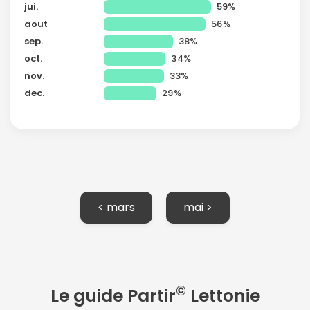
jui.
59%
aout
56%
sep.
38%
oct.
34%
nov.
33%
dec.
29%
Continuer avec Apple
< mars
mai >
ou connectez-vous par mail
©
Le guide Partir
Lettonie
Politique de