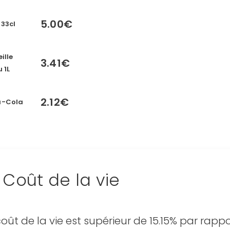
Continuer avec Apple
5.00€
 33cl
ou connectez-vous par mail
ille
3.41€
 1L
Politique de confidentialité.
2.12€
a-Cola
Coût de la vie
coût de la vie est supérieur de 15.15% par rapp