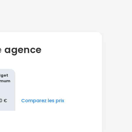
e
agence
dget
imum
Comparez les prix
0 €