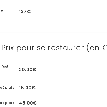
137€
 5*
Prix pour se restaurer (en 
 fast
20.00€
18.00€
s 2 plats
45.00€
s 3 plats