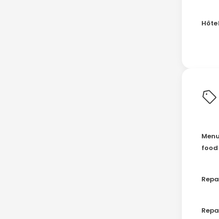
Hôtel
Menu
food
Repa
Repa