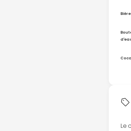
Bière
Boute
d'eau
Coc
Le 