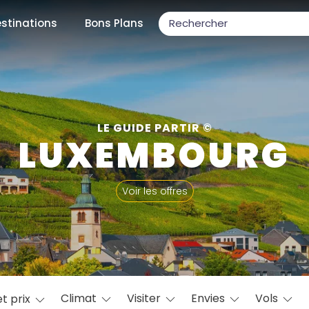
stinations
Bons Plans
ons populaires
LE GUIDE PARTIR ©
LUXEMBOURG
par mois
Voir les offres
Février
Mars
Avril
Mai
Juin
Juillet
Août
S
ulaires
Novembre
Décembre
Climat
Visiter
Envies
Vols
t prix