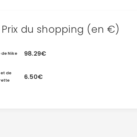
Prix du shopping (en €)
98.29€
 de Nike
et de
6.50€
rette