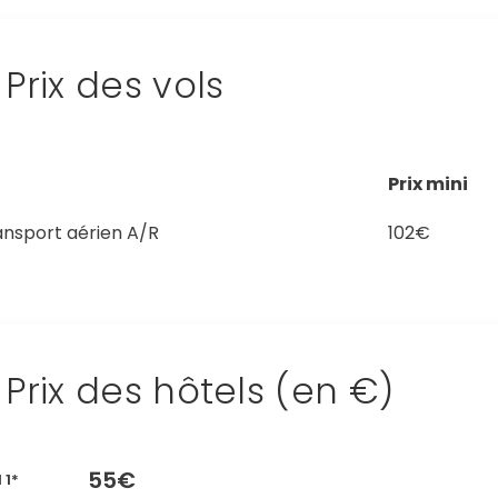
Prix des vols
Prix mini
ansport aérien A/R
102€
Prix des hôtels (en €)
55€
 1*