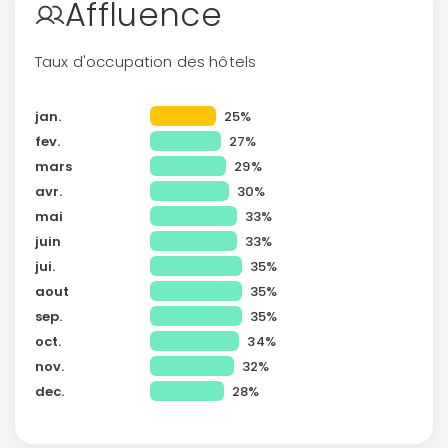
Affluence
Taux d'occupation des hôtels
jan.
25%
fev.
27%
mars
29%
avr.
30%
mai
33%
juin
33%
jui.
35%
aout
35%
sep.
35%
oct.
34%
nov.
32%
Continuer avec Apple
dec.
28%
ou connectez-vous par mail