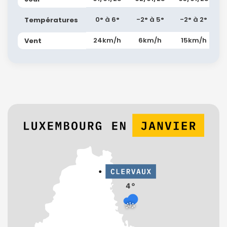
0° à 6°
-2° à 5°
-2° à 2°
Températures
24km/h
6km/h
15km/h
Vent