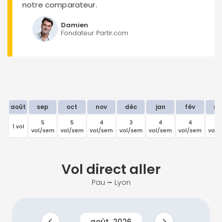
notre comparateur.
Damien
Fondateur Partir.com
août
sep
oct
nov
déc
jan
fév
ma
5
5
4
3
4
4
5
1 vol
vol/sem
vol/sem
vol/sem
vol/sem
vol/sem
vol/sem
vol/
Vol direct
aller
Pau ⭢ Lyon
août
2026