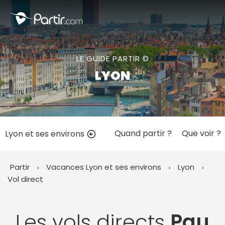
Fermer
LE GUIDE PARTIR ©
📍 Destinations populaires
LYON
Quand partir ?
Que voir ?
Lyon et ses environs
☀️ Où partir par mois
Janvier
Février
Mars
Avril
Mai
Juin
✨ Envies populaires
Partir
Vacances Lyon et ses environs
Lyon
Juillet
Août
Septembre
Octobre
Vol direct
Novembre
Décembre
Les vols directs
Pau