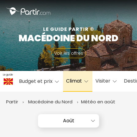
Fermer
LE GUIDE PARTIR ©
MACÉDOINE DU NORD
📍 Destinations populaires
Voir les offres
Le guide
Climat
Visiter
Desti
Budget et prix
☀️ Où partir par mois
Janvier
Février
Mars
Avril
Mai
Juin
✨ Envies populaires
Partir
Macédoine du Nord
Météo en août
Juillet
Août
Septembre
Octobre
Novembre
Décembre
Août