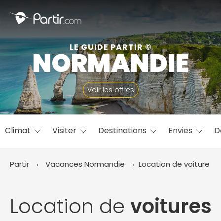
Fermer
LE GUIDE PARTIR ©
NORMANDIE
📍 Destinations populaires
Voir les offres
Climat
Visiter
Destinations
Envies
D
☀️ Où partir par mois
Janvier
Février
Mars
Avril
Mai
Juin
✨ Envies populaires
Partir
Vacances Normandie
Location de voiture
Juillet
Août
Septembre
Octobre
Novembre
Décembre
Location de
voitures