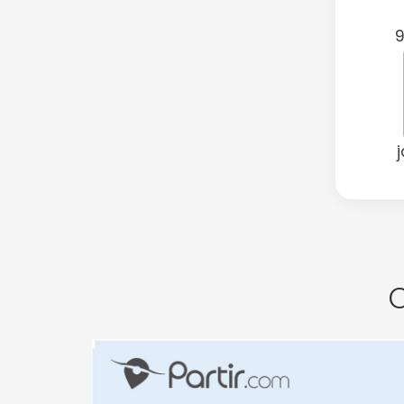
9
j
O