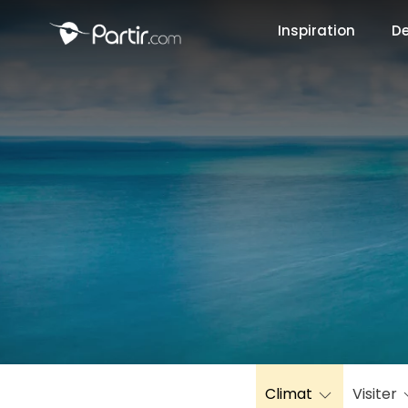
Inspiration
De
📍 Destinati
☀️ Où partir 
Janvier
✨ Envies pop
Octobre
Climat
Visiter