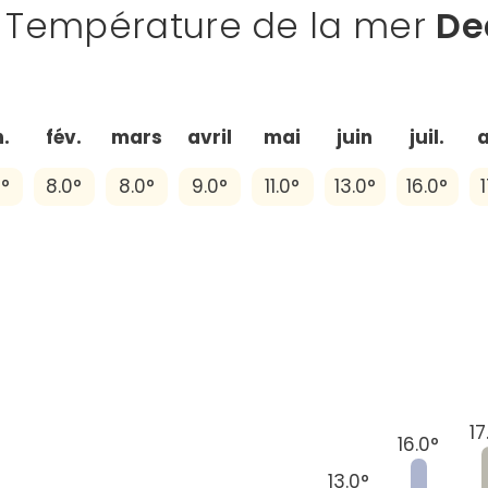
Température de la mer
De
n.
fév.
mars
avril
mai
juin
juil.
0°
8.0°
8.0°
9.0°
11.0°
13.0°
16.0°
1
17
16.0°
13.0°