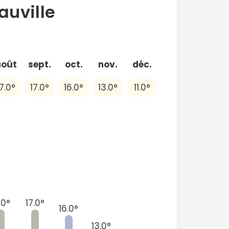
auville
août
sept.
oct.
nov.
déc.
7.0°
17.0°
16.0°
13.0°
11.0°
.0°
17.0°
16.0°
13.0°