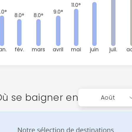
11.0°
.0°
9.0°
8.0°
8.0°
an.
fév.
mars
avril
mai
juin
juil.
a
ù se baigner en
Août
Continuer avec Apple
ou connectez-vous par mail