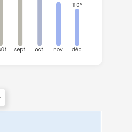
11.0°
oût
sept.
oct.
nov.
déc.