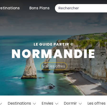
stinations
Bons Plans
ons populaires
LE GUIDE PARTIR ©
NORMANDIE
par mois
Voir les offres
Février
Mars
Avril
Mai
Juin
Juillet
Août
S
ulaires
Novembre
Décembre
Destinations
Envies
Dormir
Les offres