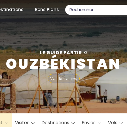
stinations
Bons Plans
ons populaires
LE GUIDE PARTIR ©
OUZBÉKISTAN
par mois
Voir les offres
Février
Mars
Avril
Mai
Juin
Juillet
Août
S
ulaires
Novembre
Décembre
at
Visiter
Destinations
Envies
Vols