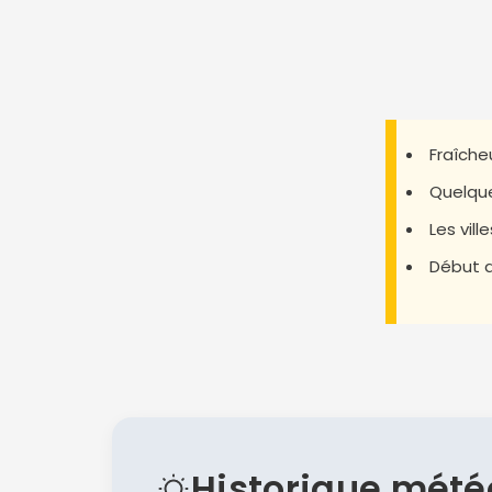
Fraîche
Quelque
Les vill
Début d
Historique mété