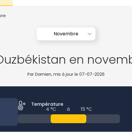
bre
Novembre
 Ouzbékistan en novem
Par Damien, mis à jour le
07-07-2026
Température
4 °C
à
15 °C