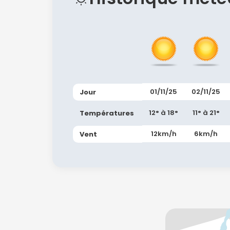
01/11/25
02/11/25
Jour
12° à 18°
11° à 21°
Températures
12km/h
6km/h
Vent