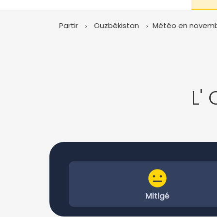
Partir
Ouzbékistan
Météo en novem
L'
Mitigé