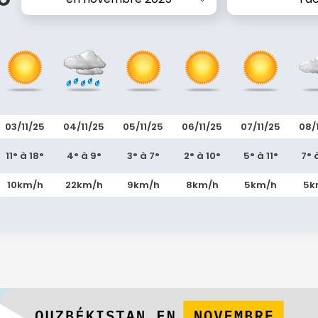
03/11/25
04/11/25
05/11/25
06/11/25
07/11/25
08/
11° à 18°
4° à 9°
3° à 7°
2° à 10°
5° à 11°
7° 
10km/h
22km/h
9km/h
8km/h
5km/h
5k