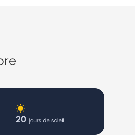
bre
20
jours de soleil