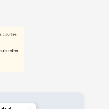
s courtes.
ulturelles.
chkent