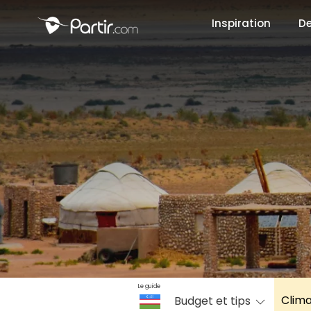
Inspiration
De
📍 Destinati
☀️ Où partir 
Janvier
✨ Envies pop
Octobre
Le guide
Clim
Budget et tips