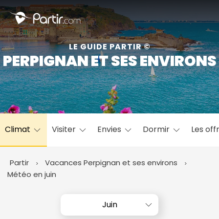
Fermer
LE GUIDE PARTIR ©
PERPIGNAN ET SES ENVIRONS
📍 Destinations populaires
Climat
Visiter
Envies
Dormir
Les off
☀️ Où partir par mois
Janvier
Février
Mars
Avril
Mai
Juin
✨ Envies populaires
Partir
Vacances Perpignan et ses environs
Juillet
Août
Septembre
Octobre
Météo en juin
Novembre
Décembre
Juin