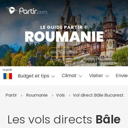
Fermer
LE GUIDE PARTIR ©
ROUMANIE
📍 Destinations populaires
Voir les offres
Le guide
Climat
Visiter
Envi
Budget et tips
☀️ Où partir par mois
Janvier
Février
Mars
Avril
Mai
Juin
✨ Envies populaires
Partir
Roumanie
Vols
Vol direct Bâle
Bucarest
Juillet
Août
Septembre
Octobre
Novembre
Décembre
Les vols directs
Bâle