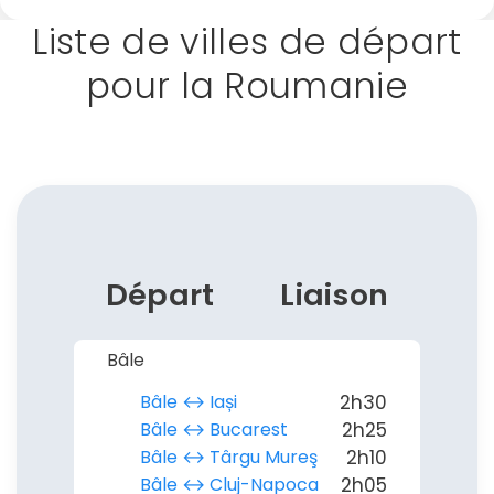
Liste de villes de départ
pour la Roumanie
Départ
Liaison
Bâle
Continuer avec Apple
Bâle ↔︎ Iași
2h30
Bâle ↔︎ Bucarest
2h25
ou connectez-vous par mail
Bâle ↔︎ Târgu Mureş
2h10
Bâle ↔︎ Cluj-Napoca
2h05