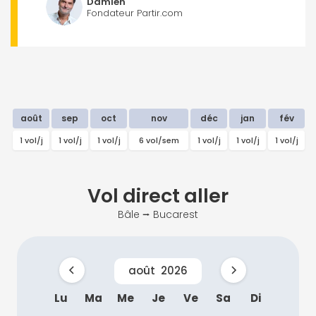
Damien
Fondateur Partir.com
août
sep
oct
nov
déc
jan
fév
1 vol/j
1 vol/j
1 vol/j
6 vol/sem
1 vol/j
1 vol/j
1 vol/j
Vol direct
aller
Bâle ⭢ Bucarest
août
2026
Lu
Ma
Me
Je
Ve
Sa
Di