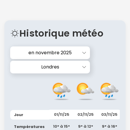
Historique météo
en novembre 2025
Londres
01/11/25
02/11/25
03/11/25
Jour
10° à 15°
9° à 12°
9° à 16°
Températures
1