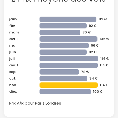
janv
112 €
fév
92 €
mars
80 €
avril
136 €
mai
96 €
juin
92 €
juil
116 €
août
114 €
sep.
78 €
oct.
94 €
nov
114 €
Continuer avec Apple
déc.
100 €
Prix A/R pour Paris
Londres
ou connectez-vous par mail