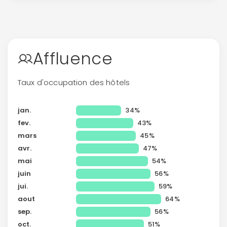
Politique de
confidentialité.
Affluence
Taux d'occupation des hôtels
jan.
34%
fev.
43%
mars
45%
avr.
47%
mai
54%
juin
56%
jui.
59%
aout
64%
sep.
56%
oct.
51%