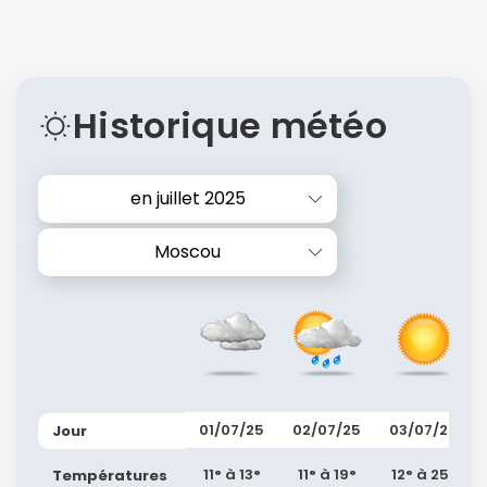
Historique météo
en juillet 2025
Moscou
01/07/25
02/07/25
03/07/25
Jour
11° à 13°
11° à 19°
12° à 25°
Températures