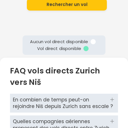
Rechercher un vol
Aucun vol direct disponible
Vol direct disponible
FAQ vols directs Zurich
vers Niš
En combien de temps peut-on
rejoindre Niš depuis Zurich sans escale ?
Quelles compagnies aériennes
Continuer avec Apple
proposent des vols directs entre Zurich