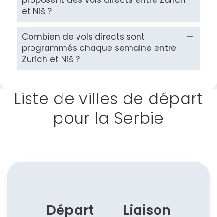
et Niš ?
ou connectez-vous par mail
Combien de vols directs sont
programmés chaque semaine entre
Zurich et Niš ?
Politique de
Liste de villes de départ
confidentialité.
pour la Serbie
Départ
Liaison