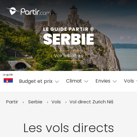
Fermer
LE GUIDE PARTIR ©
SERBIE
📍 Destinations populaires
Voir les offres
Le guide
Climat
Envies
Vols
Budget et prix
☀️ Où partir par mois
Janvier
Février
Mars
Avril
Mai
Juin
✨ Envies populaires
Partir
Serbie
Vols
Vol direct Zurich
Niš
Juillet
Août
Septembre
Octobre
Novembre
Décembre
Les vols directs