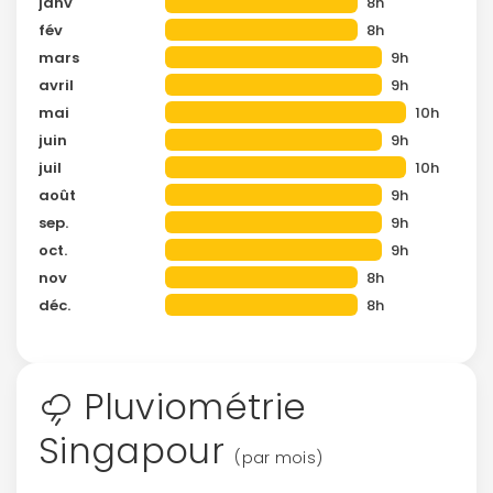
janv
8h
fév
8h
mars
9h
avril
9h
mai
10h
juin
9h
juil
10h
août
9h
sep.
9h
oct.
9h
nov
8h
déc.
8h
Pluviométrie
Singapour
(par mois)