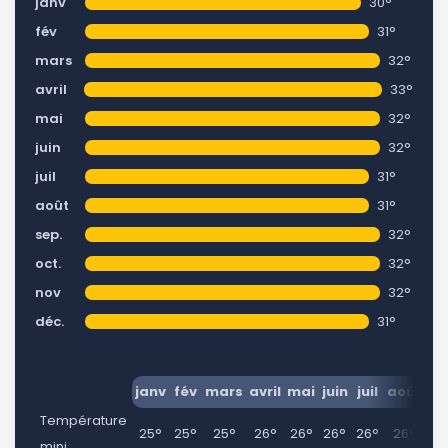
janv
30°
fév
31°
mars
32°
avril
33°
mai
32°
juin
32°
juil
31°
août
31°
sep.
32°
oct.
32°
nov
32°
déc.
31°
janv
fév
mars
avril
mai
juin
juil
août
se
Température
25°
25°
25°
26°
26°
26°
26°
26°
2
mini