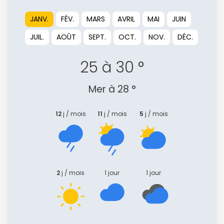
JANV.
FÉV.
MARS
AVRIL
MAI
JUIN
JUIL.
AOÛT
SEPT.
OCT.
NOV.
DÉC.
25 à 30 °
Mer à 28 °
12
j / mois
11
j / mois
5
j / mois
2
j / mois
1 jour
1 jour