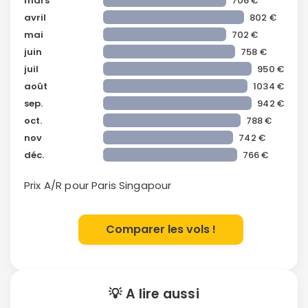
mars
706 €
avril
802 €
mai
702 €
juin
758 €
juil
950 €
août
1034 €
sep.
942 €
oct.
788 €
nov
742 €
déc.
766 €
Prix A/R pour Paris
Singapour
Comparer les vols !
💡 A lire aussi