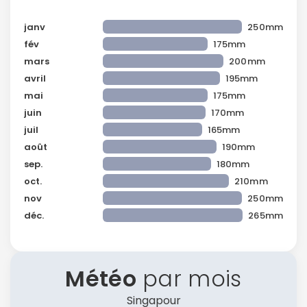
janv
250mm
fév
175mm
mars
200mm
avril
195mm
mai
175mm
juin
170mm
juil
165mm
août
190mm
Continuer avec Apple
sep.
180mm
oct.
210mm
ou connectez-vous par mail
nov
250mm
déc.
265mm
Météo
par mois
Politique de
confidentialité.
Singapour