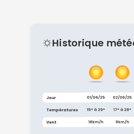
Historique mété
01/06/25
02/06/25
Jour
15° à 29°
17° à 28°
Températures
18km/h
9km/h
Vent