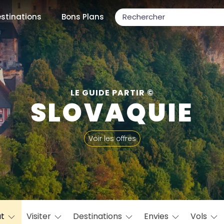
stinations
Bons Plans
ons populaires
LE GUIDE PARTIR ©
SLOVAQUIE
par mois
Voir les offres
Février
Mars
Avril
Mai
Juin
Juillet
Août
S
ulaires
Novembre
Décembre
at
Visiter
Destinations
Envies
Vols