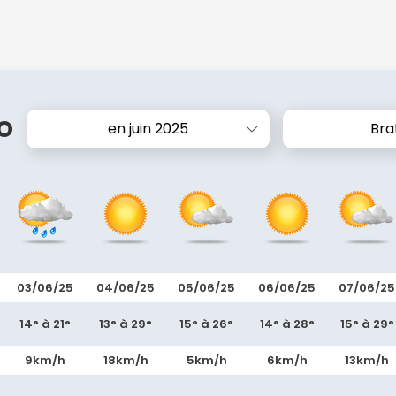
o
en juin 2025
Bra
03/06/25
04/06/25
05/06/25
06/06/25
07/06/25
14° à 21°
13° à 29°
15° à 26°
14° à 28°
15° à 29°
9km/h
18km/h
5km/h
6km/h
13km/h