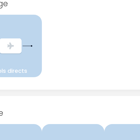
ge
ls directs
e