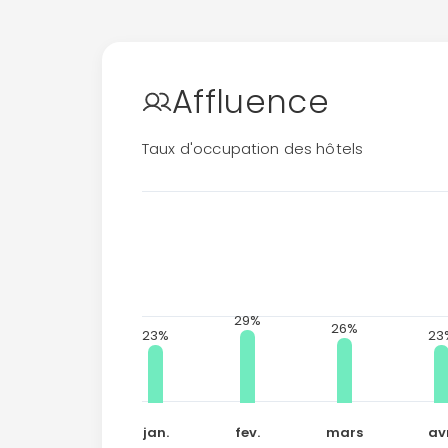
Affluence
Taux d'occupation des hôtels
29%
26%
23%
23
jan.
fev.
mars
avr