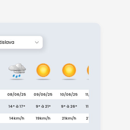
tislava
08/06/25
09/06/25
10/06/25
11/06/25
12/06/25
14° à 17°
9° à 21°
9° à 26°
11° à 22°
9° à 25°
14km/h
19km/h
21km/h
27km/h
8km/h