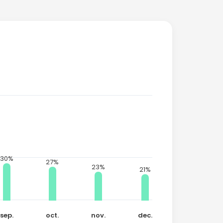
30%
27%
23%
21%
sep.
oct.
nov.
dec.