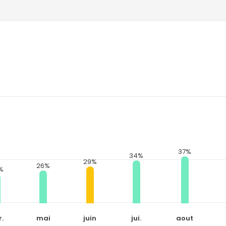
Continuer avec Apple
ou connectez-vous par mail
Politique de confidentialité.
37%
34%
29%
26%
%
.
mai
juin
jui.
aout