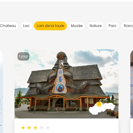
Chateau
Lac
Loin de la foule
Musée
Nature
Parc
Ran
1 jour
★
★
★
★
★