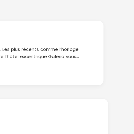
s. Les plus récents comme l’horloge
e l’hôtel excentrique Galeria vous
s à l’histoire aimeront flâner dans le
s de l’usine sidérurgique abandonnée
 et bon
voyage en Slovaquie
!