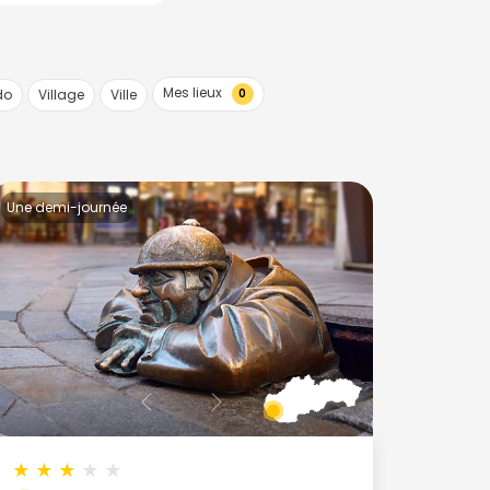
Mes lieux
do
Village
Ville
0
Une demi-journée
★
★
★
★
★