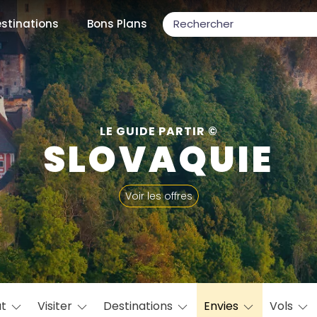
stinations
Bons Plans
ons populaires
LE GUIDE PARTIR ©
SLOVAQUIE
par mois
Voir les offres
Février
Mars
Avril
Mai
Juin
Juillet
Août
S
ulaires
Novembre
Décembre
at
Visiter
Destinations
Envies
Vols