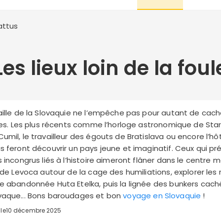
attus
Les lieux loin de la foul
taille de la Slovaquie ne l’empêche pas pour autant de ca
ites. Les plus récents comme l’horloge astronomique de Stara
umil, le travailleur des égouts de Bratislava ou encore l’hô
s feront découvrir un pays jeune et imaginatif. Ceux qui pré
s incongrus liés à l’histoire aimeront flâner dans le centre 
e de Levoca autour de la cage des humiliations, explorer les r
e abandonnée Huta Etelka, puis la lignée des bunkers cachés
vaque... Bons baroudages et bon
voyage en Slovaquie
!
 le
10 décembre 2025