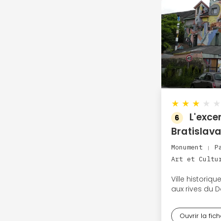
★
★
★
★
★
L'excen
6
Bratislava
Monument
P
|
Art et Cult
Ville historiqu
aux rives du 
Ouvrir la fic