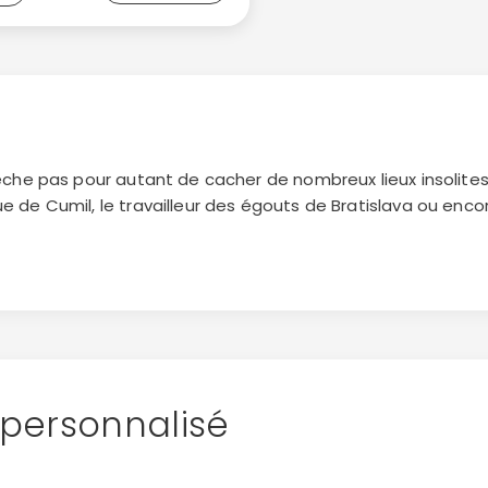
pêche pas pour autant de cacher de nombreux lieux insolite
e de Cumil, le travailleur des égouts de Bratislava ou encor
tif. Ceux qui préfèrent l’ancien et les endroits incongrus lié
voca autour de la cage des humiliations, explorer les ruine
cachés sur la frontière austro-slovaque... Bons baroudages
personnalisé