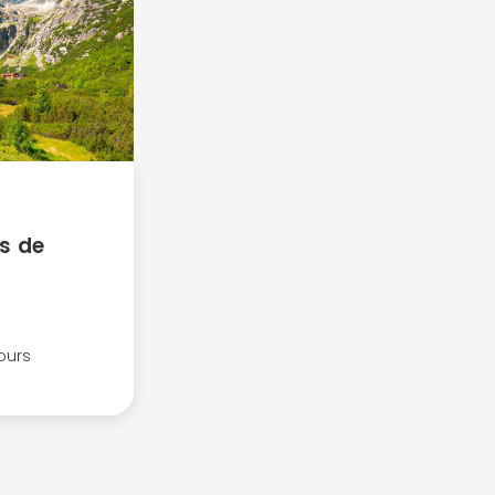
fs de
jours