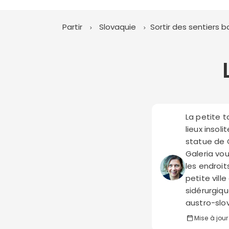
Partir
Slovaquie
Sortir des sentiers b
La petite 
lieux insol
statue de C
Galeria vou
les endroit
petite vill
sidérurgiqu
austro-slo
Mise à jour