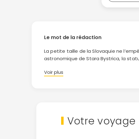
Le mot de la rédaction
La petite taille de la Slovaquie ne l’em
astronomique de Stara Bystrica, la statu
feront découvrir un pays jeune et imagina
Voir plus
centre médiéval de la petite ville de Le
Huta Etelka, puis la lignée des bunkers 
Votre voyage 