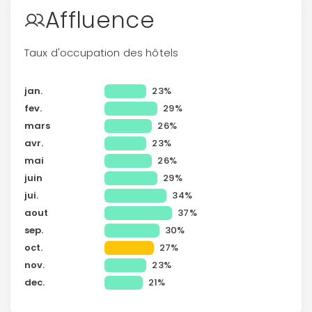
Affluence
Taux d'occupation des hôtels
jan.
23%
fev.
29%
mars
26%
avr.
23%
mai
26%
juin
29%
jui.
34%
aout
37%
sep.
30%
oct.
27%
nov.
23%
dec.
21%