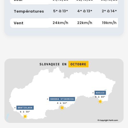
5° à 13°
4° à 13°
2° à 14°
Températures
24km/h
22km/h
19km/h
Vent