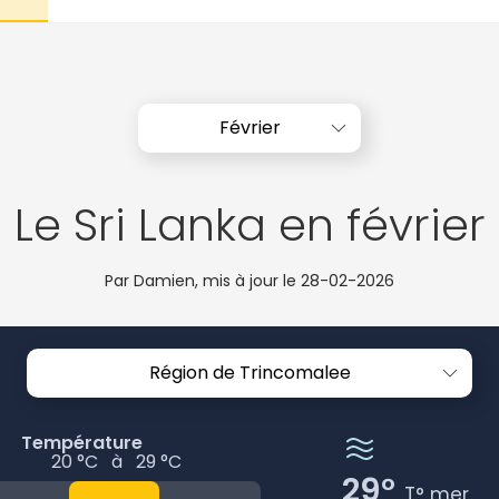
Février
Le Sri Lanka en février
Par Damien, mis à jour le
28-02-2026
Région de Trincomalee
Température
20 °C
à
29 °C
29°
T° mer