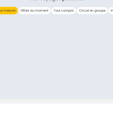
ur mesure
Offres du moment
Tout compris
Circuit en groupe
V