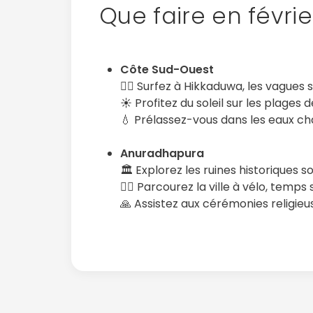
Que faire en févrie
Côte Sud-Ouest
🏄‍♂️ Surfez à Hikkaduwa, les vagues 
☀️ Profitez du soleil sur les plages
💧 Prélassez-vous dans les eaux ch
Anuradhapura
🏛️ Explorez les ruines historiques s
🚴‍♀️ Parcourez la ville à vélo, temp
🙏 Assistez aux cérémonies religieu