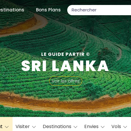
stinations
Bons Plans
ons populaires
LE GUIDE PARTIR ©
SRI LANKA
par mois
Voir les offres
Février
Mars
Avril
Mai
Juin
Juillet
Août
S
ulaires
Novembre
Décembre
at
Visiter
Destinations
Envies
Vols