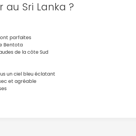
r au Sri Lanka ?
sont parfaites
 de Bentota
audes de la côte Sud
ous un ciel bleu éclatant
s sec et agréable
ses