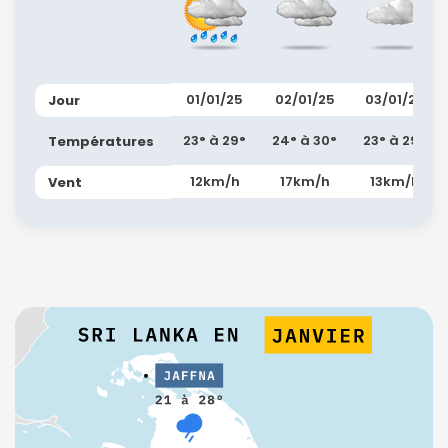
01/01/25
02/01/25
03/01/25
Jour
23° à 29°
24° à 30°
23° à 29°
Températures
12km/h
17km/h
13km/h
Vent