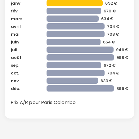
janv
692 €
fév
670 €
mars
634 €
avril
704 €
mai
708 €
juin
654 €
juil
946 €
août
998 €
sep.
672 €
oct.
704 €
Continuer avec Apple
nov
630 €
déc.
896 €
ou connectez-vous par mail
Prix A/R pour Paris
Colombo
Politique de
confidentialité.