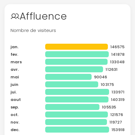
Affluence
Nombre de visiteurs
jan.
146575
fev.
141878
mars
133048
avr.
112631
mai
90046
juin
103175
jui.
133971
aout
140319
sep.
105535
oct.
121576
nov.
119727
dec.
153918