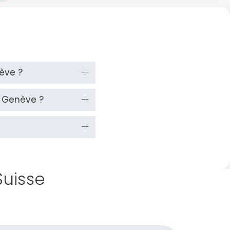
nève ?
t Genève ?
Suisse