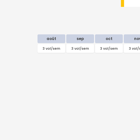
août
sep
oct
no
3 vol/sem
3 vol/sem
3 vol/sem
3 vol