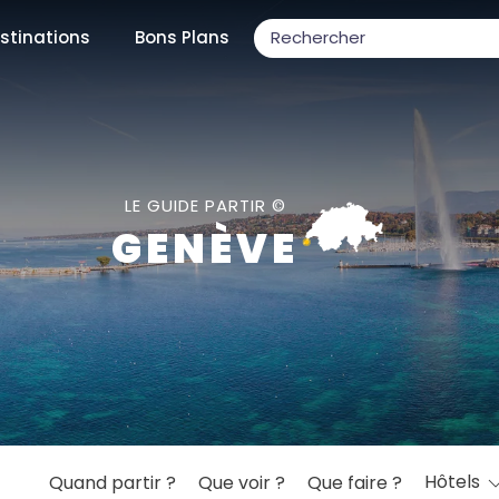
stinations
Bons Plans
ons populaires
LE GUIDE PARTIR ©
GENÈVE
par mois
Février
Mars
Avril
Mai
Juin
Juillet
Août
S
ulaires
Novembre
Décembre
Hôtels
Quand partir ?
Que voir ?
Que faire ?