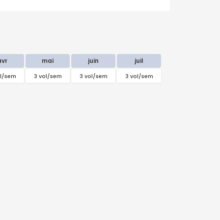
avr
mai
juin
juil
ol/sem
3 vol/sem
3 vol/sem
3 vol/sem
septembre
2026
Lu
Ma
Me
Je
Ve
Sa
Di
31
1
2
3
4
5
6