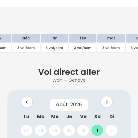
v
déc
jan
fév
mar
/sem
3 vol/sem
3 vol/sem
3 vol/sem
3 vol/sem
3 v
Vol direct
aller
Lyon ⭢ Genève
août
2026
Lu
Ma
Me
Je
Ve
Sa
Di
27
28
29
30
31
1
2