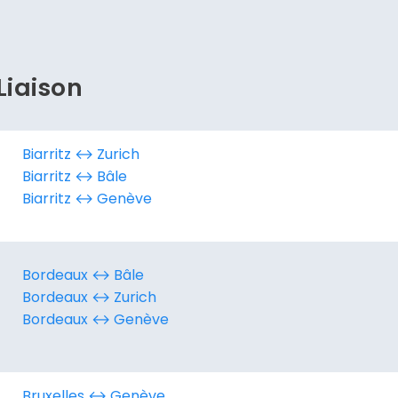
Continuer avec Apple
ou connectez-vous par mail
Liaison
Biarritz ↔︎ Zurich
Politique de confidentialité.
Biarritz ↔︎ Bâle
Biarritz ↔︎ Genève
Bordeaux ↔︎ Bâle
Bordeaux ↔︎ Zurich
Bordeaux ↔︎ Genève
Bruxelles ↔︎ Genève